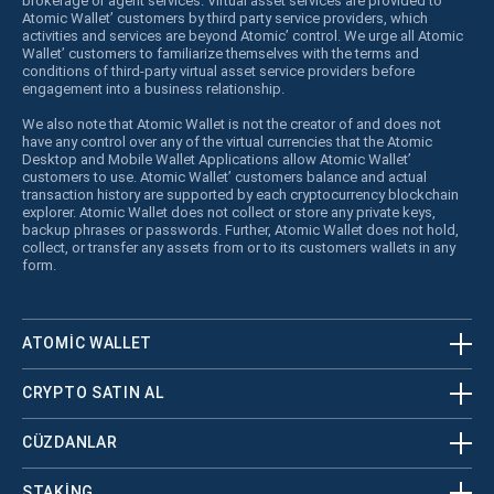
brokerage or agent services. Virtual asset services are provided to
Atomic Wallet’ customers by third party service providers, which
activities and services are beyond Atomic’ control. We urge all Atomic
Wallet’ customers to familiarize themselves with the terms and
conditions of third-party virtual asset service providers before
engagement into a business relationship.
We also note that Atomic Wallet is not the creator of and does not
have any control over any of the virtual currencies that the Atomic
Desktop and Mobile Wallet Applications allow Atomic Wallet’
customers to use. Atomic Wallet’ customers balance and actual
transaction history are supported by each cryptocurrency blockchain
explorer. Atomic Wallet does not collect or store any private keys,
backup phrases or passwords. Further, Atomic Wallet does not hold,
collect, or transfer any assets from or to its customers wallets in any
form.
ATOMIC WALLET
CRYPTO SATIN AL
CÜZDANLAR
STAKING