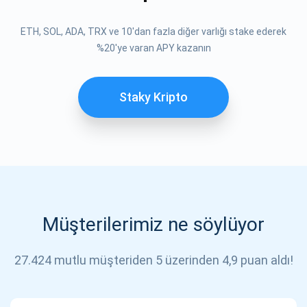
ETH, SOL, ADA, TRX ve 10'dan fazla diğer varlığı stake ederek
%20'ye varan APY kazanın
Staky Kripto
Güncellemeler için Abone Ol
En son proje güncellemelerini ve kripto kılavuzlarını ilk alan s
Müşterilerimiz ne söylüyor
support@atomicwallet.io
27.424 mutlu müşteriden 5 üzerinden 4,9 puan aldı!
ABONE OL
Atomic