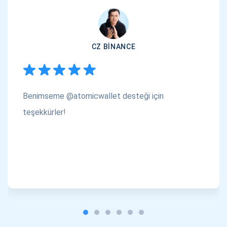
1000.000
YouTube'umuza göz atın
ABONE OL
CZ BINANCE
ABONE OL
Benimseme @atomicwallet desteği için
teşekkürler!