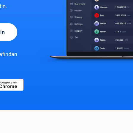
in.
in
rafından