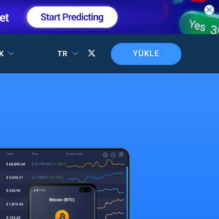
YÜKLE
EK
TR