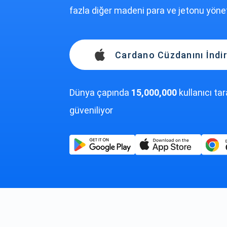
fazla diğer madeni para ve jetonu yönet
Cardano Cüzdanını İndir
Dünya çapında
15,000,000
kullanıcı ta
güveniliyor