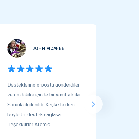
JOHN MCAFEE
Desteklerine e-posta gönderdiler
Çok Varl
ve on dakika içinde bir yanıt aldılar.
arıyors
Sorunla ilgilenildi. Keşke herkes
bakın! A
böyle bir destek sağlasa.
saygılar..
Teşekkürler Atomic.