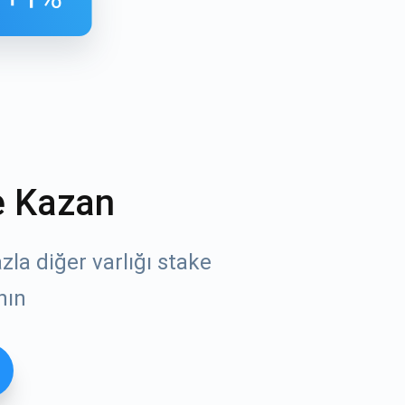
e Kazan
öz
la diğer varlığı stake
nın
un