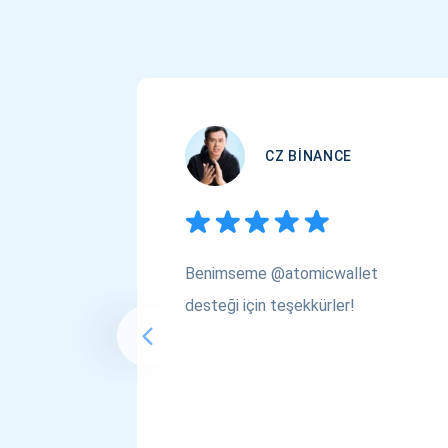
CZ BINANCE
Benimseme @atomicwallet
desteği için teşekkürler!