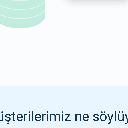
1000.000
ABONE OL
ABONE OL
şterilerimiz ne söylü