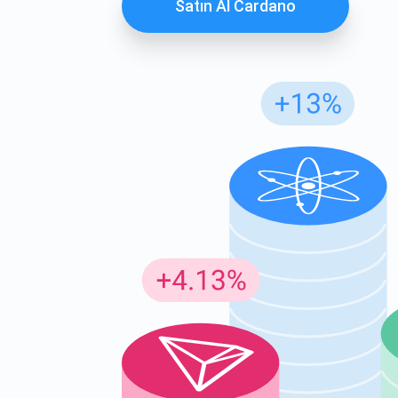
Satın Al Cardano
Günc
En son p
supp