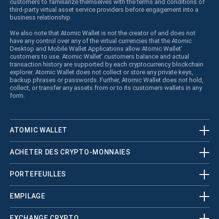
customers to familiarize themselves with the terms and conditions of
third-party virtual asset service providers before engagement into a
business relationship.
We also note that Atomic Wallet is not the creator of and does not
have any control over any of the virtual currencies that the Atomic
Desktop and Mobile Wallet Applications allow Atomic Wallet’
customers to use. Atomic Wallet’ customers balance and actual
transaction history are supported by each cryptocurrency blockchain
explorer. Atomic Wallet does not collect or store any private keys,
backup phrases or passwords. Further, Atomic Wallet does not hold,
collect, or transfer any assets from or to its customers wallets in any
form.
ATOMIC WALLET
ACHETER DES CRYPTO-MONNAIES
PORTEFEUILLES
EMPILAGE
EXCHANGE CRYPTO