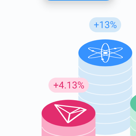
Abon
Soyez le
guides 
supp