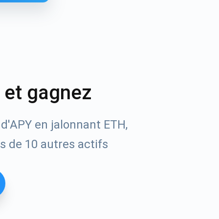
o et gagnez
 d'APY en jalonnant ETH,
s de 10 autres actifs
t les