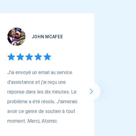
JOHN MCAFEE
J'ai envoyé un email au service
Si vous
d'assistance et j'ai reçu une
portefe
réponse dans les dix minutes. Le
pour plu
problème a été résolu. J'aimerais
bien @a
avoir ce genre de soutien à tout
respect 
moment. Merci, Atomic.
cache de