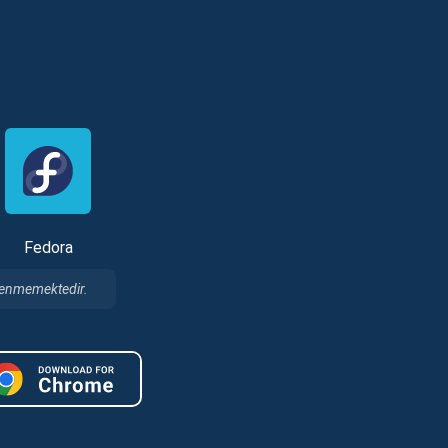
t
Fedora
klenmemektedir.