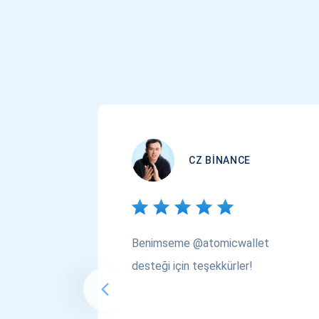
CZ BINANCE
Benimseme @atomicwallet
desteği için teşekkürler!