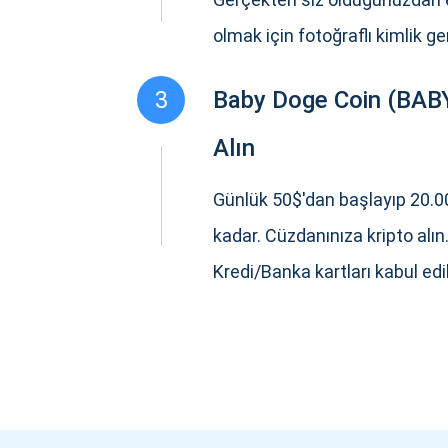
olmak için fotoğraflı kimlik ger
3
Baby Doge Coin (BA
Alın
Günlük 50$'dan başlayıp 20.0
kadar. Cüzdanınıza kripto alın
Kredi/Banka kartları kabul edil
Günc
En son p
supp