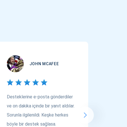
JOHN MCAFEE
Desteklerine e-posta gönderdiler
Çok Varl
ve on dakika içinde bir yanıt aldılar.
arıyors
Sorunla ilgilenildi. Keşke herkes
bakın! A
böyle bir destek sağlasa.
saygılar..