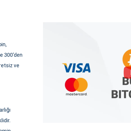
in,
e 300'den
retsiz ve
rlığı
idir.
 emin