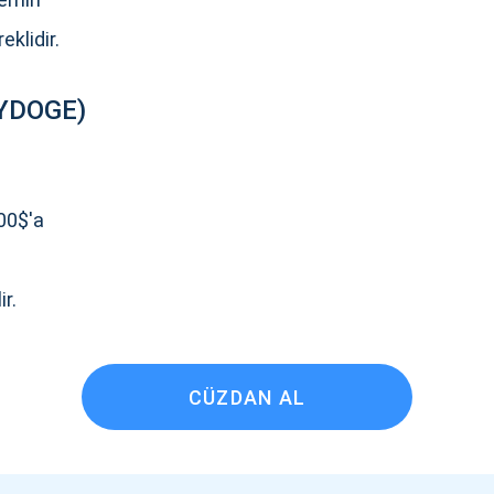
eklidir.
BYDOGE)
00$'a
.
ir.
ellemeler için Abone Ol
YouTube'umuza g
atın
roje güncellemelerini ve kripto kılavuzlarını ilk alan siz ol
CÜZDAN AL
ort@atomicwallet.io
ABONE OL
Atomic