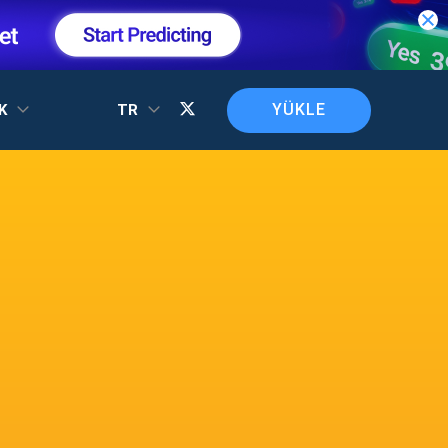
YÜKLE
EK
TR