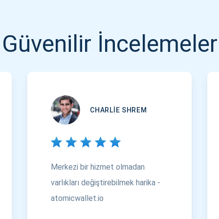
1000.000
ABONE OL
Güvenilir İncelemeler
ABONE OL
CHARLIE SHREM
Merkezi bir hizmet olmadan
varlıkları değiştirebilmek harika -
atomicwallet.io