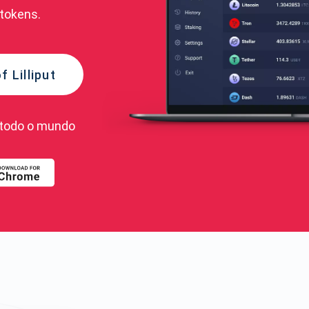
tokens.
f Lilliput
todo o mundo