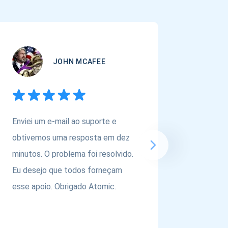
JOHN MCAFEE
Enviei um e-mail ao suporte e
Se você
obtivemos uma resposta em dez
carteira
minutos. O problema foi resolvido.
ativos,
Eu desejo que todos forneçam
@atomic
esse apoio. Obrigado Atomic.
equipe p