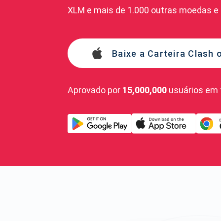
XLM e mais de 1.000 outras moedas e 
Baixe a Carteira Clash o
Aprovado por
15,000,000
usuários em 