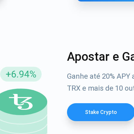
Apostar e G
Ganhe até 20% APY 
reva-se para atualizações
TRX e mais de 10 out
Confira nosso You
rimeiro a receber as últimas atualizações do projeto e g
afia
ort@atomicwallet.io
Stake Crypto
1000.000
Se inscrever