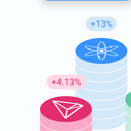
Insc
Seja o p
criptogr
supp