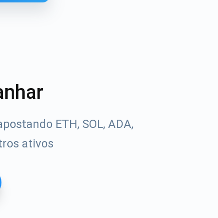
anhar
apostando ETH, SOL, ADA,
ros ativos
Tube
uias de