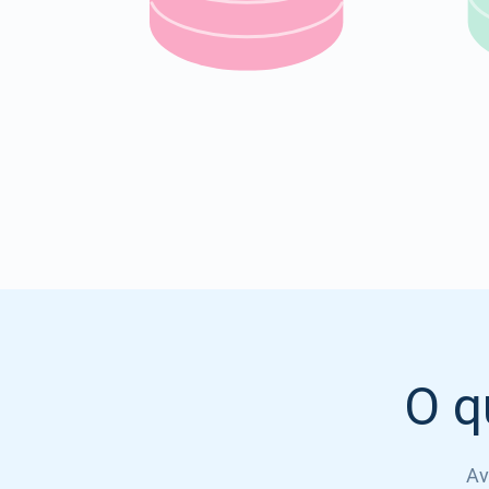
O q
Av