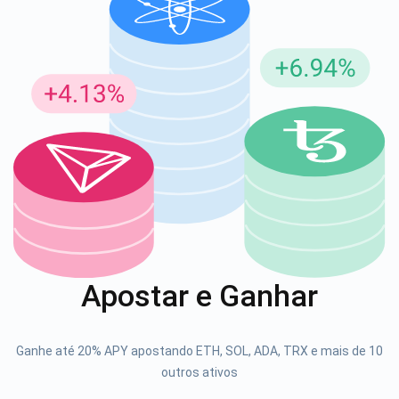
Inscreva-se para atualizações
Seja o primeiro a receber as últimas atualizações do
projeto e guias de criptografia
support@atomicwallet.io
1000.000
Se inscrever
Apostar e Ganhar
Confira nosso YouTube
Atomic
Ganhe até 20% APY apostando ETH, SOL, ADA, TRX e mais de 10
Se inscrever
outros ativos