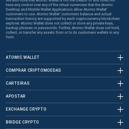
We also note that Atomic Wallet is not the creator of and does not
have any control over any of the virtual currencies that the Atomic
Desktop and Mobile Wallet Applications allow Atomic Wallet’
customers to use. Atomic Wallet’ customers balance and actual
transaction history are supported by each cryptocurrency blockchain
explorer. Atomic Wallet does not collect or store any private keys,
backup phrases or passwords. Further, Atomic Wallet does not hold,
collect, or transfer any assets from or to its customers wallets in any
form.
ATOMIC WALLET
COMPRAR CRIPTOMOEDAS
CARTEIRAS
APOSTAR
EXCHANGE CRYPTO
BRIDGE CRYPTO