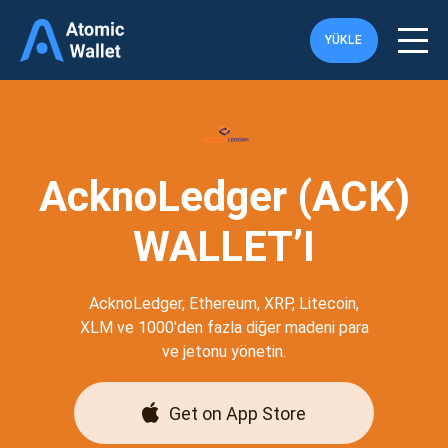
YÜKLE
AcknoLedger (ACK)
WALLET’I
AcknoLedger, Ethereum, XRP, Litecoin,
XLM ve 1000'den fazla diğer madeni para
ve jetonu yönetin.
Get on App Store