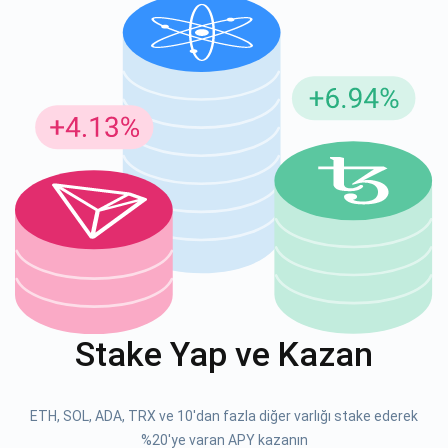
Güncellemeler için Abone Ol
En son proje güncellemelerini ve kripto kılavuzlarını ilk alan
siz olun
support@atomicwallet.io
ABONE OL
Atomic
1000.000
YouTube'umuza göz atın
Stake Yap ve Kazan
ABONE OL
ETH, SOL, ADA, TRX ve 10'dan fazla diğer varlığı stake ederek
%20'ye varan APY kazanın