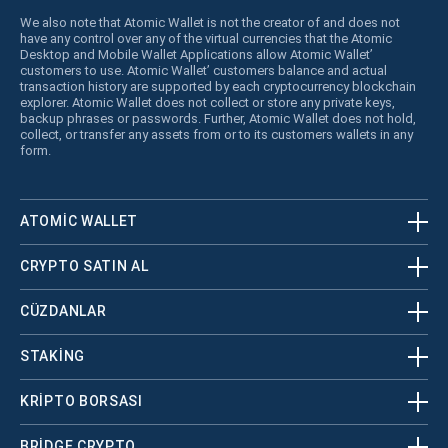
We also note that Atomic Wallet is not the creator of and does not
have any control over any of the virtual currencies that the Atomic
Desktop and Mobile Wallet Applications allow Atomic Wallet’
customers to use. Atomic Wallet’ customers balance and actual
transaction history are supported by each cryptocurrency blockchain
explorer. Atomic Wallet does not collect or store any private keys,
backup phrases or passwords. Further, Atomic Wallet does not hold,
collect, or transfer any assets from or to its customers wallets in any
form.
ATOMIC WALLET
CRYPTO SATIN AL
CÜZDANLAR
STAKING
KRİPTO BORSASI
BRIDGE CRYPTO