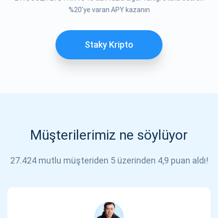
ABONE OL
%20'ye varan APY kazanın
Staky Kripto
Müşterilerimiz ne söylüyor
27.424 mutlu müşteriden 5 üzerinden 4,9 puan aldı!