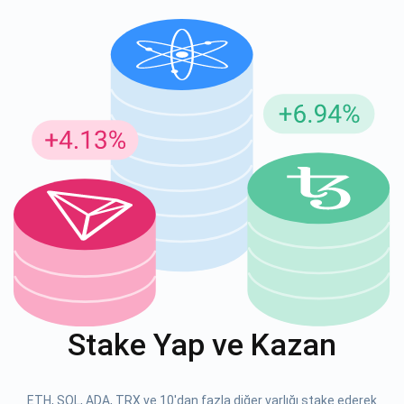
Güncellemeler için Abone Ol
En son proje güncellemelerini ve kripto kılavuzlarını ilk alan
siz olun
support@atomicwallet.io
ABONE OL
Atomic
1000.000
YouTube'umuza göz atın
Stake Yap ve Kazan
ABONE OL
ETH, SOL, ADA, TRX ve 10'dan fazla diğer varlığı stake ederek