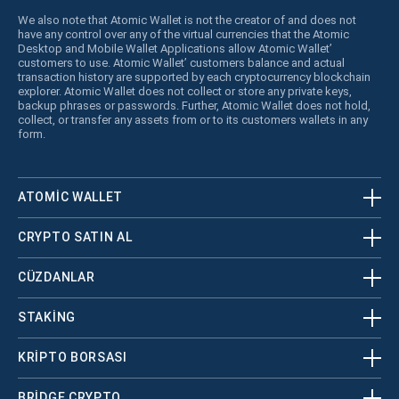
We also note that Atomic Wallet is not the creator of and does not
have any control over any of the virtual currencies that the Atomic
Desktop and Mobile Wallet Applications allow Atomic Wallet’
customers to use. Atomic Wallet’ customers balance and actual
transaction history are supported by each cryptocurrency blockchain
explorer. Atomic Wallet does not collect or store any private keys,
backup phrases or passwords. Further, Atomic Wallet does not hold,
collect, or transfer any assets from or to its customers wallets in any
form.
ATOMIC WALLET
CRYPTO SATIN AL
CÜZDANLAR
STAKING
KRİPTO BORSASI
BRIDGE CRYPTO