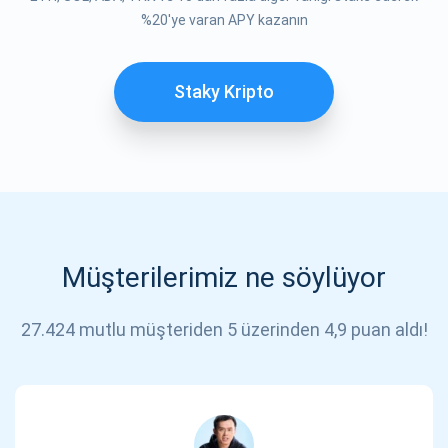
ABONE OL
%20'ye varan APY kazanın
Staky Kripto
Müşterilerimiz ne söylüyor
27.424 mutlu müşteriden 5 üzerinden 4,9 puan aldı!