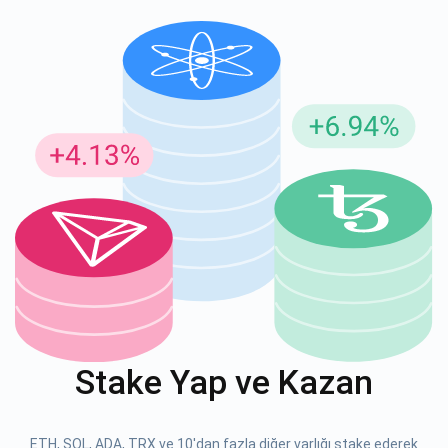
Güncellemeler için Abone Ol
En son proje güncellemelerini ve kripto kılavuzlarını ilk alan
siz olun
support@atomicwallet.io
ABONE OL
Atomic
1000.000
YouTube'umuza göz atın
Stake Yap ve Kazan
ABONE OL
ETH, SOL, ADA, TRX ve 10'dan fazla diğer varlığı stake ederek