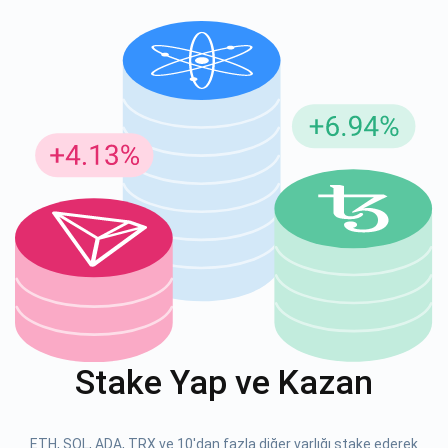
Güncellemeler için Abone Ol
En son proje güncellemelerini ve kripto kılavuzlarını ilk alan
siz olun
support@atomicwallet.io
ABONE OL
Atomic
1000.000
YouTube'umuza göz atın
Stake Yap ve Kazan
ABONE OL
ETH, SOL, ADA, TRX ve 10'dan fazla diğer varlığı stake ederek