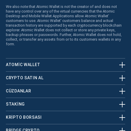
We also note that Atomic Wallet is not the creator of and does not
have any control over any of the virtual currencies that the Atomic
Desktop and Mobile Wallet Applications allow Atomic Wallet’
customers to use. Atomic Wallet’ customers balance and actual
transaction history are supported by each cryptocurrency blockchain
explorer. Atomic Wallet does not collect or store any private keys,
backup phrases or passwords. Further, Atomic Wallet does not hold,
collect, or transfer any assets from or to its customers wallets in any
form.
ATOMIC WALLET
CRYPTO SATIN AL
CÜZDANLAR
STAKING
KRİPTO BORSASI
BRIDGE CRYPTO