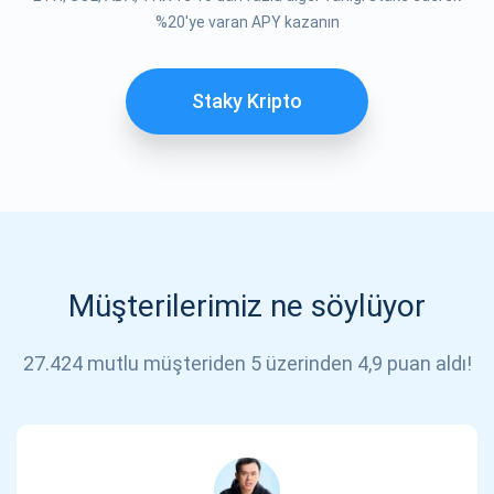
ABONE OL
%20'ye varan APY kazanın
Staky Kripto
Müşterilerimiz ne söylüyor
27.424 mutlu müşteriden 5 üzerinden 4,9 puan aldı!