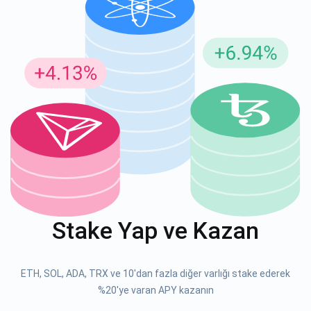
Güncellemeler için Abone Ol
En son proje güncellemelerini ve kripto kılavuzlarını ilk alan
siz olun
support@atomicwallet.io
ABONE OL
Atomic
1000.000
YouTube'umuza göz atın
Stake Yap ve Kazan
ABONE OL
ETH, SOL, ADA, TRX ve 10'dan fazla diğer varlığı stake ederek
ABONE OL
%20'ye varan APY kazanın