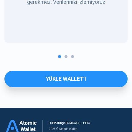
gerekmez. Verilerinizi izlemiyoruz
YÜKLE WALLET’I
SUPPORT@ATOMICWALLET.IO
2025 © Atomic Wallet