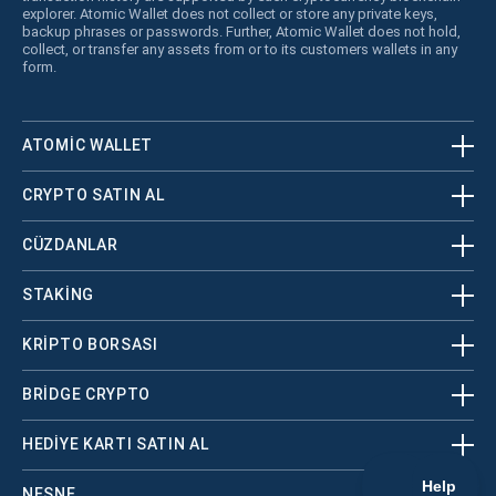
explorer. Atomic Wallet does not collect or store any private keys,
backup phrases or passwords. Further, Atomic Wallet does not hold,
collect, or transfer any assets from or to its customers wallets in any
form.
ATOMIC WALLET
CRYPTO SATIN AL
CÜZDANLAR
STAKING
KRİPTO BORSASI
BRIDGE CRYPTO
HEDIYE KARTI SATIN AL
NESNE