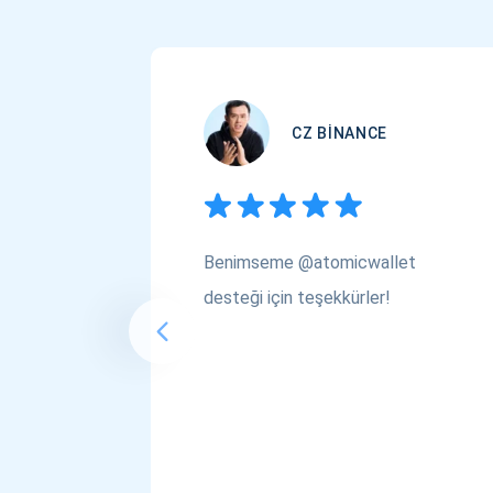
CZ BINANCE
Benimseme @atomicwallet
desteği için teşekkürler!