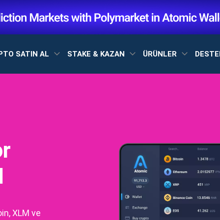
PTO SATIN AL
STAKE & KAZAN
ÜRÜNLER
DEST
or
I
oin, XLM ve