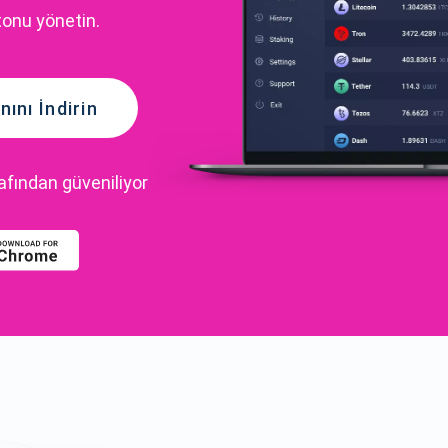
tonu yönetin.
ını İndirin
rafından güveniliyor