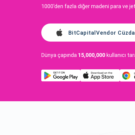
1000'den fazla diğer madeni para ve je
BitCapitalVendor Cüzdan
Dünya çapında
15,000,000
kullanıcı ta