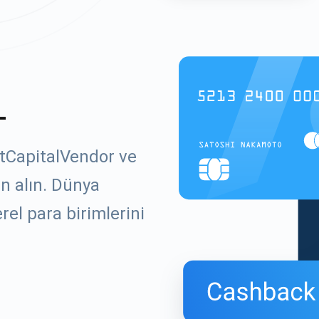
L
itCapitalVendor ve
ın alın. Dünya
el para birimlerini