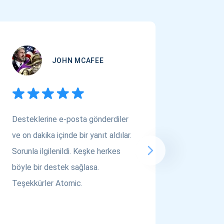
JOHN MCAFEE
Desteklerine e-posta gönderdiler
Çok Varl
ve on dakika içinde bir yanıt aldılar.
arıyors
Sorunla ilgilenildi. Keşke herkes
bakın! A
böyle bir destek sağlasa.
saygılar..
Teşekkürler Atomic.