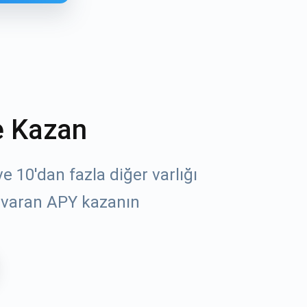
e Kazan
 10'dan fazla diğer varlığı
öz
 varan APY kazanın
un