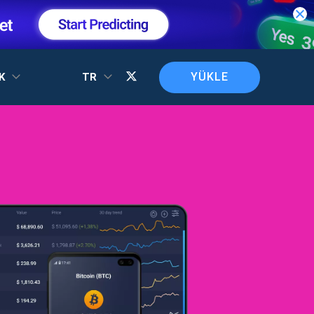
YÜKLE
EK
TR