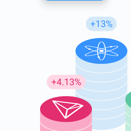
Günc
En son p
supp