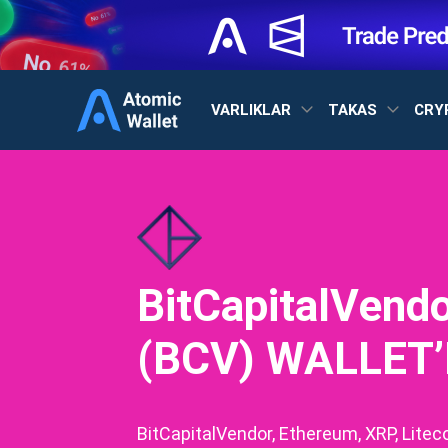
VARLIKLAR
TAKAS
CRY
BitCapitalVend
(BCV) WALLET’
BitCapitalVendor, Ethereum, XRP, Litec