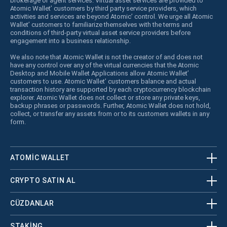
brokerage or agent services. Virtual asset services are provided to
Atomic Wallet’ customers by third party service providers, which
activities and services are beyond Atomic’ control. We urge all Atomic
Wallet’ customers to familiarize themselves with the terms and
conditions of third-party virtual asset service providers before
engagement into a business relationship.
We also note that Atomic Wallet is not the creator of and does not
have any control over any of the virtual currencies that the Atomic
Desktop and Mobile Wallet Applications allow Atomic Wallet’
customers to use. Atomic Wallet’ customers balance and actual
transaction history are supported by each cryptocurrency blockchain
explorer. Atomic Wallet does not collect or store any private keys,
backup phrases or passwords. Further, Atomic Wallet does not hold,
collect, or transfer any assets from or to its customers wallets in any
form.
ATOMIC WALLET
CRYPTO SATIN AL
CÜZDANLAR
STAKING