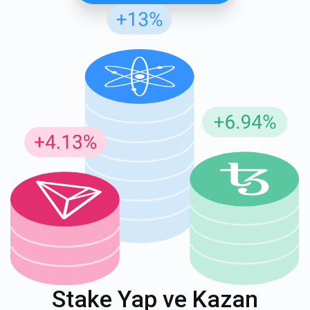
Güncellemeler için Abone Ol
En son proje güncellemelerini ve kripto kılavuzlarını ilk alan
siz olun
support@atomicwallet.io
ABONE OL
Atomic
1000.000
YouTube'umuza göz atın
Stake Yap ve Kazan