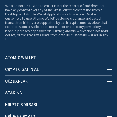
We also note that Atomic Wallet is not the creator of and does not
have any control over any of the virtual currencies that the Atomic
Desktop and Mobile Wallet Applications allow Atomic Wallet’
customers to use. Atomic Wallet’ customers balance and actual
transaction history are supported by each cryptocurrency blockchain
explorer. Atomic Wallet does not collect or store any private keys,
backup phrases or passwords. Further, Atomic Wallet does not hold,
collect, or transfer any assets from or to its customers wallets in any
form.
ATOMIC WALLET
CRYPTO SATIN AL
CÜZDANLAR
STAKING
KRİPTO BORSASI
BRIDGE CRYPTO