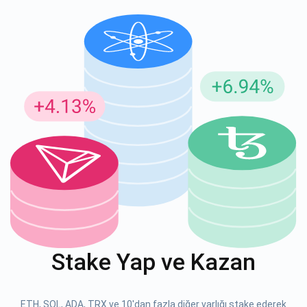
Güncellemeler için Abone Ol
En son proje güncellemelerini ve kripto kılavuzlarını ilk alan
siz olun
support@atomicwallet.io
ABONE OL
Atomic
1000.000
YouTube'umuza göz atın
Stake Yap ve Kazan
ABONE OL
ETH, SOL, ADA, TRX ve 10'dan fazla diğer varlığı stake ederek