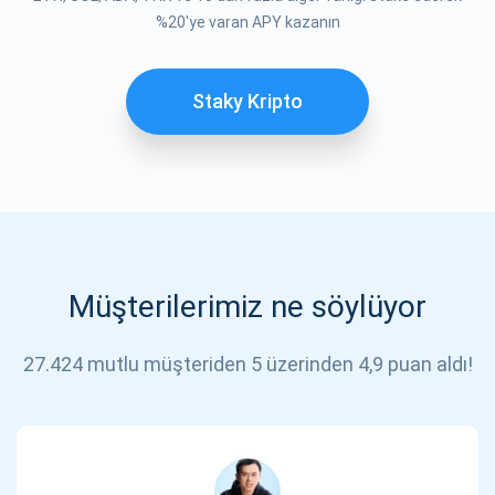
ABONE OL
%20'ye varan APY kazanın
Staky Kripto
Müşterilerimiz ne söylüyor
27.424 mutlu müşteriden 5 üzerinden 4,9 puan aldı!