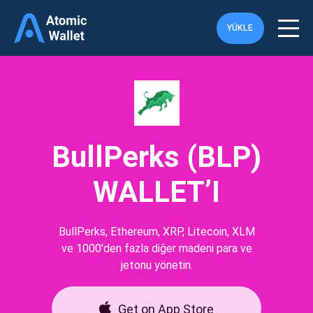
YÜKLE
BullPerks (BLP)
WALLET’I
BullPerks, Ethereum, XRP, Litecoin, XLM
ve 1000'den fazla diğer madeni para ve
jetonu yönetin.
Get on App Store