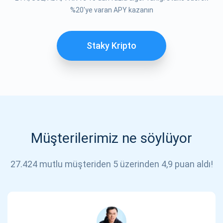
ABONE OL
%20'ye varan APY kazanın
Staky Kripto
Müşterilerimiz ne söylüyor
27.424 mutlu müşteriden 5 üzerinden 4,9 puan aldı!