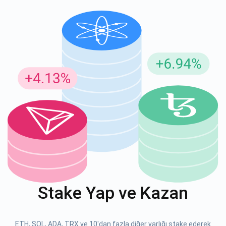
Güncellemeler için Abone Ol
En son proje güncellemelerini ve kripto kılavuzlarını ilk alan
siz olun
support@atomicwallet.io
ABONE OL
Atomic
1000.000
YouTube'umuza göz atın
Stake Yap ve Kazan
ABONE OL
ETH, SOL, ADA, TRX ve 10'dan fazla diğer varlığı stake ederek