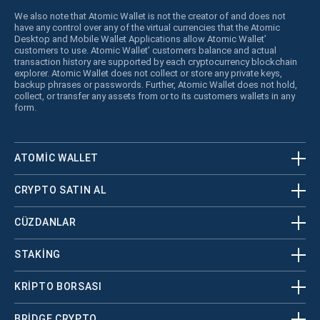
We also note that Atomic Wallet is not the creator of and does not
have any control over any of the virtual currencies that the Atomic
Desktop and Mobile Wallet Applications allow Atomic Wallet’
customers to use. Atomic Wallet’ customers balance and actual
transaction history are supported by each cryptocurrency blockchain
explorer. Atomic Wallet does not collect or store any private keys,
backup phrases or passwords. Further, Atomic Wallet does not hold,
collect, or transfer any assets from or to its customers wallets in any
form.
ATOMIC WALLET
CRYPTO SATIN AL
CÜZDANLAR
STAKING
KRİPTO BORSASI
BRIDGE CRYPTO