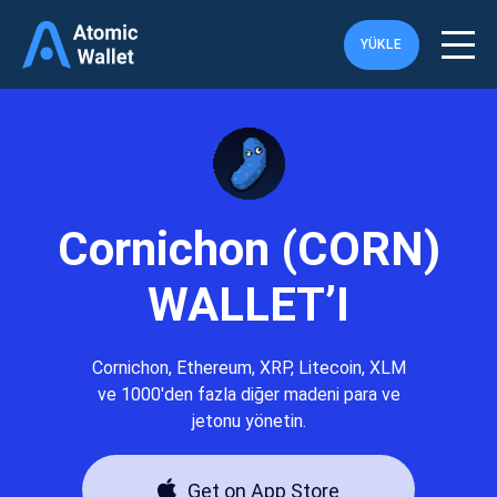
YÜKLE
Cornichon (CORN)
WALLET’I
Cornichon, Ethereum, XRP, Litecoin, XLM
ve 1000'den fazla diğer madeni para ve
jetonu yönetin.
Get on App Store