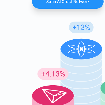
Satın Al Crust Network
Günc
En son p
supp