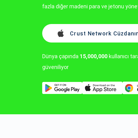
fazla diğer madeni para ve jetonu yönet
Crust Network Cüzdanını
Dünya çapında
15,000,000
kullanıcı ta
güveniliyor