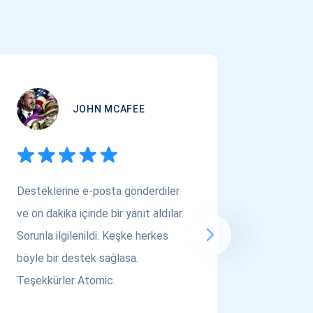
JOHN MCAFEE
Desteklerine e-posta gönderdiler
Çok Varl
ve on dakika içinde bir yanıt aldılar.
arıyors
Sorunla ilgilenildi. Keşke herkes
bakın! A
böyle bir destek sağlasa.
saygılar..
Teşekkürler Atomic.