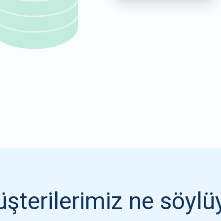
1000.000
ABONE OL
ABONE OL
şterilerimiz ne söylü