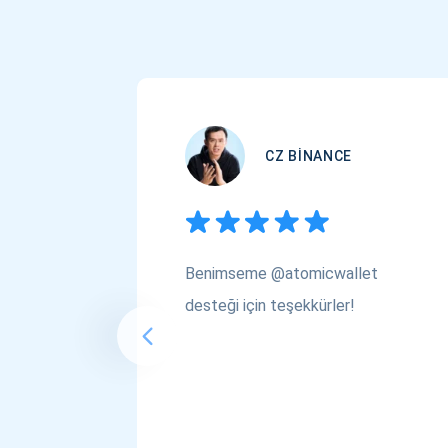
CZ BINANCE
Benimseme @atomicwallet
desteği için teşekkürler!