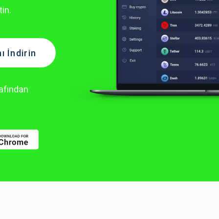
in.
 İndirin
rafından