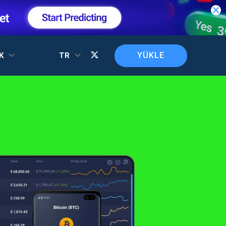
YÜKLE
EK
TR