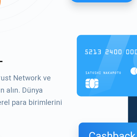
L
rust Network ve
ın alın. Dünya
el para birimlerini