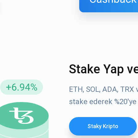
Stake Yap v
ellemeler için Abone Ol
YouTube'umuza g
ETH, SOL, ADA, TRX ve
atın
stake ederek %20'ye
roje güncellemelerini ve kripto kılavuzlarını ilk alan siz ol
ort@atomicwallet.io
ABONE OL
Staky Kripto
Atomic