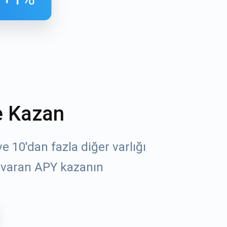
e Kazan
öz
 10'dan fazla diğer varlığı
 varan APY kazanın
un