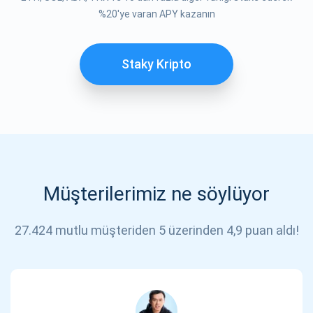
ABONE OL
%20'ye varan APY kazanın
Staky Kripto
Müşterilerimiz ne söylüyor
27.424 mutlu müşteriden 5 üzerinden 4,9 puan aldı!