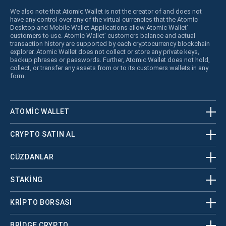
We also note that Atomic Wallet is not the creator of and does not
have any control over any of the virtual currencies that the Atomic
Desktop and Mobile Wallet Applications allow Atomic Wallet’
customers to use. Atomic Wallet’ customers balance and actual
transaction history are supported by each cryptocurrency blockchain
explorer. Atomic Wallet does not collect or store any private keys,
backup phrases or passwords. Further, Atomic Wallet does not hold,
collect, or transfer any assets from or to its customers wallets in any
form.
ATOMIC WALLET
CRYPTO SATIN AL
CÜZDANLAR
STAKING
KRİPTO BORSASI
BRIDGE CRYPTO