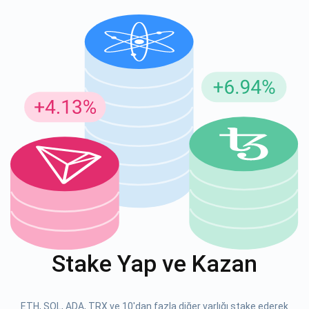
Güncellemeler için Abone Ol
En son proje güncellemelerini ve kripto kılavuzlarını ilk alan
siz olun
support@atomicwallet.io
ABONE OL
Atomic
1000.000
YouTube'umuza göz atın
Stake Yap ve Kazan
ABONE OL
ETH, SOL, ADA, TRX ve 10'dan fazla diğer varlığı stake ederek