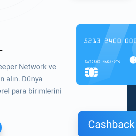
L
Deeper Network ve
ın alın. Dünya
el para birimlerini