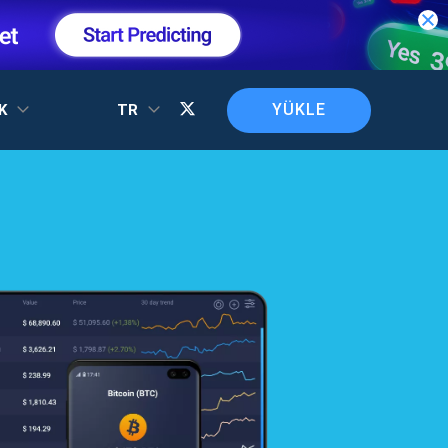
YÜKLE
EK
TR