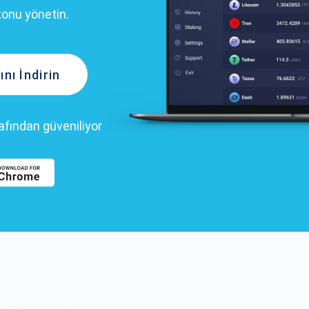
tonu yönetin.
nı İndirin
rafından güveniliyor