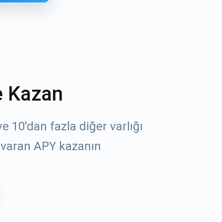
e Kazan
 10'dan fazla diğer varlığı
öz
 varan APY kazanın
un