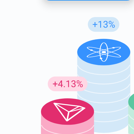
Günc
En son p
supp