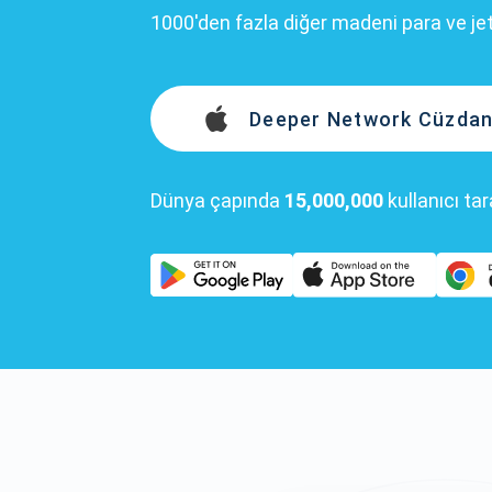
1000'den fazla diğer madeni para ve je
Deeper Network Cüzdanı
Dünya çapında
15,000,000
kullanıcı ta