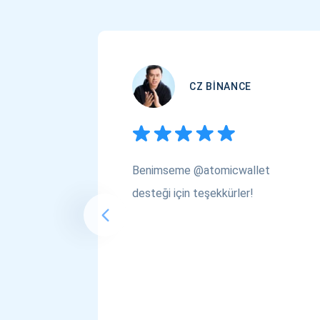
CZ BINANCE
Benimseme @atomicwallet
desteği için teşekkürler!