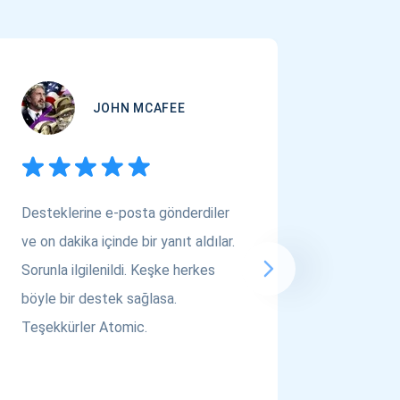
JOHN MCAFEE
Desteklerine e-posta gönderdiler
Çok Varl
ve on dakika içinde bir yanıt aldılar.
arıyors
Sorunla ilgilenildi. Keşke herkes
bakın! A
böyle bir destek sağlasa.
saygılar..
Teşekkürler Atomic.