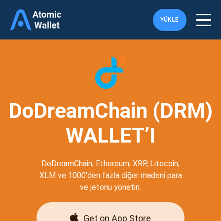
YÜKLE
DoDreamChain (DRM)
WALLET’I
DoDreamChain, Ethereum, XRP, Litecoin,
XLM ve 1000'den fazla diğer madeni para
ve jetonu yönetin.
Get on App Store