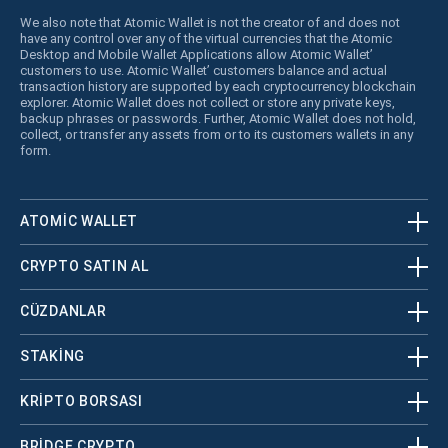
We also note that Atomic Wallet is not the creator of and does not
have any control over any of the virtual currencies that the Atomic
Desktop and Mobile Wallet Applications allow Atomic Wallet’
customers to use. Atomic Wallet’ customers balance and actual
transaction history are supported by each cryptocurrency blockchain
explorer. Atomic Wallet does not collect or store any private keys,
backup phrases or passwords. Further, Atomic Wallet does not hold,
collect, or transfer any assets from or to its customers wallets in any
form.
ATOMIC WALLET
CRYPTO SATIN AL
CÜZDANLAR
STAKING
KRİPTO BORSASI
BRIDGE CRYPTO