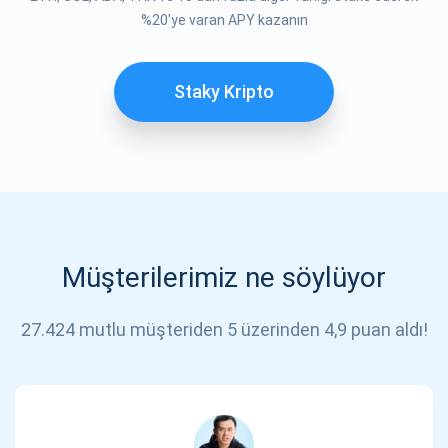
ABONE OL
%20'ye varan APY kazanın
Staky Kripto
Müşterilerimiz ne söylüyor
27.424 mutlu müşteriden 5 üzerinden 4,9 puan aldı!