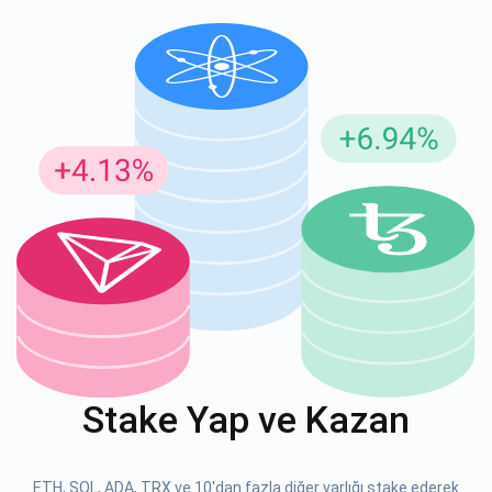
Güncellemeler için Abone Ol
En son proje güncellemelerini ve kripto kılavuzlarını ilk alan
siz olun
support@atomicwallet.io
ABONE OL
Atomic
1000.000
YouTube'umuza göz atın
Stake Yap ve Kazan
ABONE OL
ETH, SOL, ADA, TRX ve 10'dan fazla diğer varlığı stake ederek