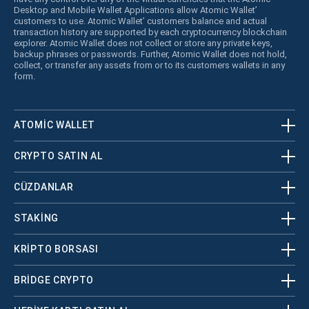
Desktop and Mobile Wallet Applications allow Atomic Wallet’
customers to use. Atomic Wallet’ customers balance and actual
transaction history are supported by each cryptocurrency blockchain
explorer. Atomic Wallet does not collect or store any private keys,
backup phrases or passwords. Further, Atomic Wallet does not hold,
collect, or transfer any assets from or to its customers wallets in any
form.
ATOMIC WALLET
CRYPTO SATIN AL
CÜZDANLAR
STAKING
KRİPTO BORSASI
BRIDGE CRYPTO