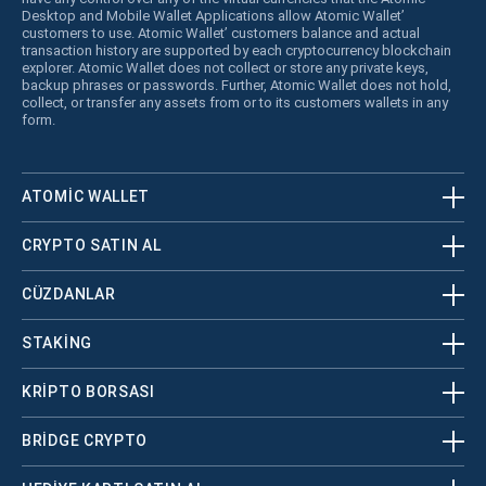
Desktop and Mobile Wallet Applications allow Atomic Wallet’
customers to use. Atomic Wallet’ customers balance and actual
transaction history are supported by each cryptocurrency blockchain
explorer. Atomic Wallet does not collect or store any private keys,
backup phrases or passwords. Further, Atomic Wallet does not hold,
collect, or transfer any assets from or to its customers wallets in any
form.
ATOMIC WALLET
CRYPTO SATIN AL
CÜZDANLAR
STAKING
KRİPTO BORSASI
BRIDGE CRYPTO