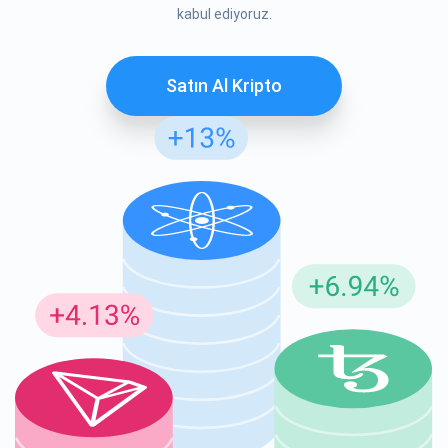
kabul ediyoruz.
Satın Al Kripto
Güncellemeler için Abone Ol
En son proje güncellemelerini ve kripto kılavuzlarını ilk alan
siz olun
support@atomicwallet.io
ABONE OL
Atomic
1000.000
YouTube'umuza göz atın