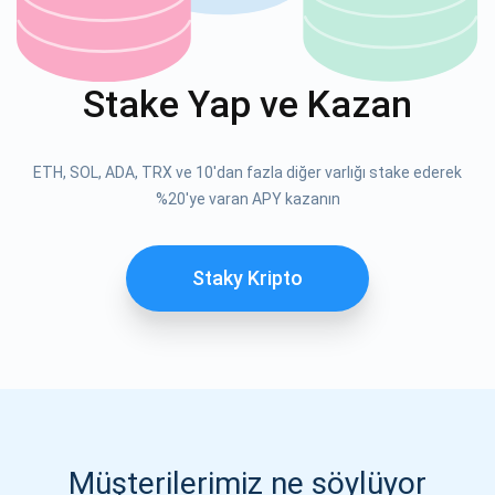
ABONE OL
ABONE OL
Stake Yap ve Kazan
ETH, SOL, ADA, TRX ve 10'dan fazla diğer varlığı stake ederek
%20'ye varan APY kazanın
Staky Kripto
Müşterilerimiz ne söylüyor