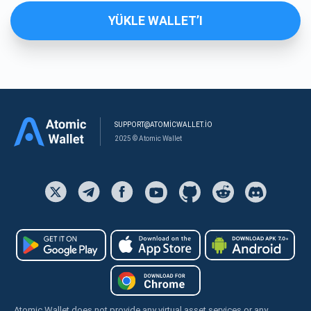
YÜKLE WALLET’I
SUPPORT@ATOMICWALLET.IO
2025 © Atomic Wallet
Atomic Wallet does not provide any virtual asset services or any