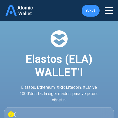
YÜKLE
Elastos (ELA)
WALLET’I
Elastos, Ethereum, XRP, Litecoin, XLM ve
1000'den fazla diğer madeni para ve jetonu
yönetin.
()