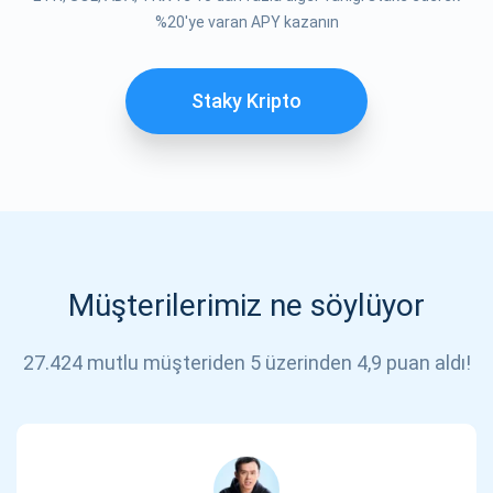
ABONE OL
%20'ye varan APY kazanın
Staky Kripto
Müşterilerimiz ne söylüyor
27.424 mutlu müşteriden 5 üzerinden 4,9 puan aldı!