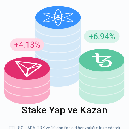
Güncellemeler için Abone Ol
En son proje güncellemelerini ve kripto kılavuzlarını ilk alan
siz olun
support@atomicwallet.io
ABONE OL
Atomic
1000.000
YouTube'umuza göz atın
Stake Yap ve Kazan
ABONE OL
ETH, SOL, ADA, TRX ve 10'dan fazla diğer varlığı stake ederek