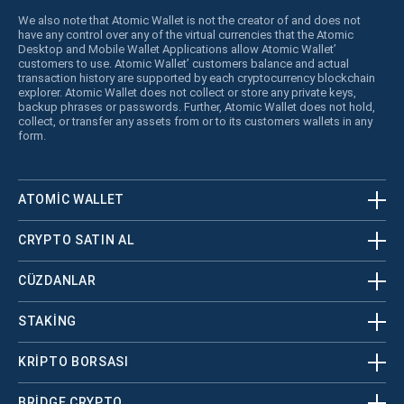
We also note that Atomic Wallet is not the creator of and does not
have any control over any of the virtual currencies that the Atomic
Desktop and Mobile Wallet Applications allow Atomic Wallet’
customers to use. Atomic Wallet’ customers balance and actual
transaction history are supported by each cryptocurrency blockchain
explorer. Atomic Wallet does not collect or store any private keys,
backup phrases or passwords. Further, Atomic Wallet does not hold,
collect, or transfer any assets from or to its customers wallets in any
form.
ATOMIC WALLET
CRYPTO SATIN AL
CÜZDANLAR
STAKING
KRİPTO BORSASI
BRIDGE CRYPTO