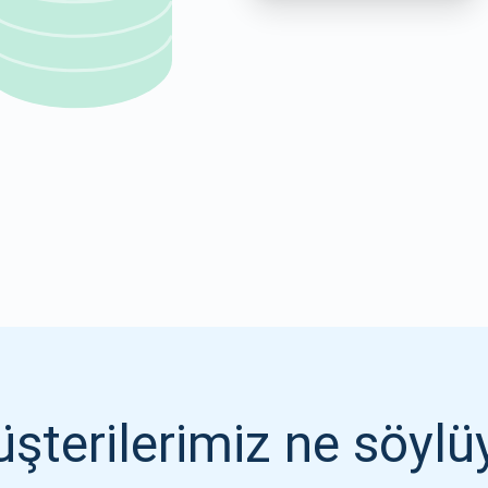
1000.000
ABONE OL
ABONE OL
şterilerimiz ne söylü