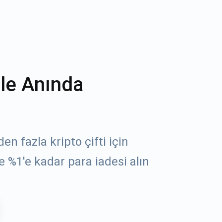
ile Anında
n fazla kripto çifti için
e %1'e kadar para iadesi alın