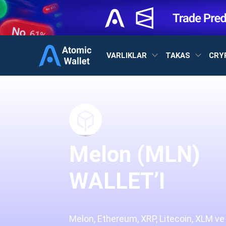
VARLIKLAR
TAKAS
CRY
Melon (MLN)
WALLET’I
Melon, Ethereum, XRP, Litecoin, XLM ve