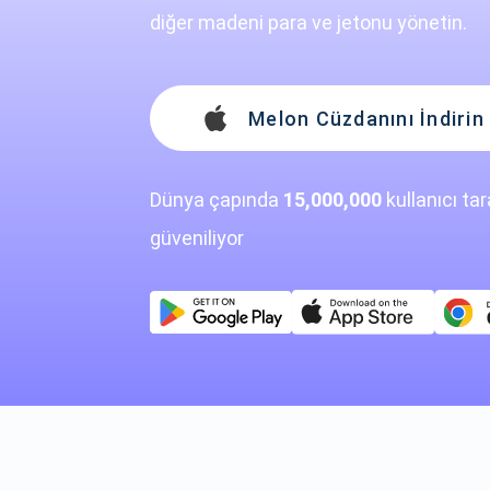
diğer madeni para ve jetonu yönetin.
Melon Cüzdanını İndirin
Dünya çapında
15,000,000
kullanıcı ta
güveniliyor