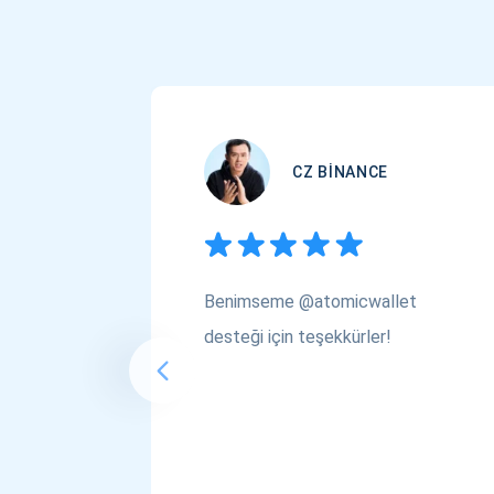
CZ BINANCE
Benimseme @atomicwallet
desteği için teşekkürler!