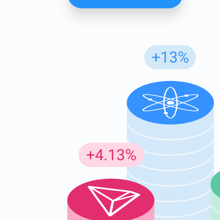
Günc
En son p
supp