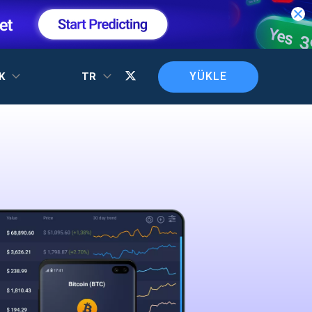
YÜKLE
EK
TR