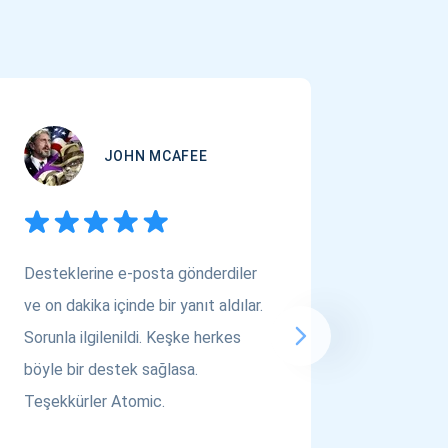
JOHN MCAFEE
Desteklerine e-posta gönderdiler
Çok Varl
ve on dakika içinde bir yanıt aldılar.
arıyors
Sorunla ilgilenildi. Keşke herkes
bakın! A
böyle bir destek sağlasa.
saygılar..
Teşekkürler Atomic.