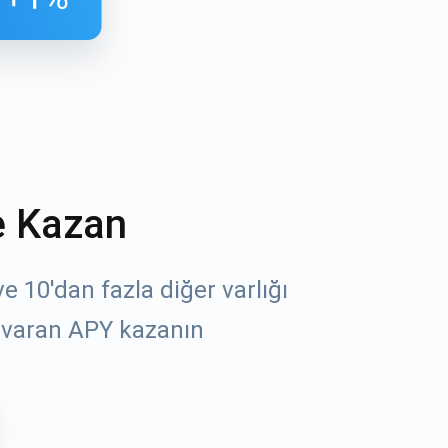
e Kazan
öz
 10'dan fazla diğer varlığı
 varan APY kazanın
un