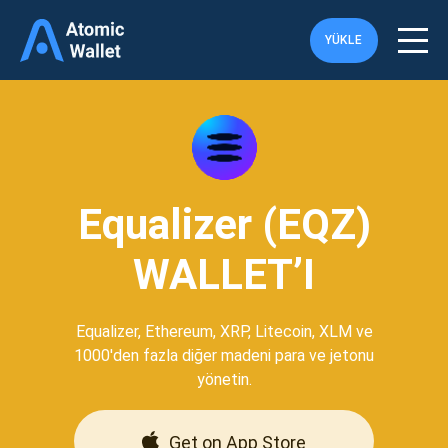
YÜKLE
Equalizer (EQZ)
WALLET’I
Equalizer, Ethereum, XRP, Litecoin, XLM ve
1000'den fazla diğer madeni para ve jetonu
yönetin.
Get on App Store