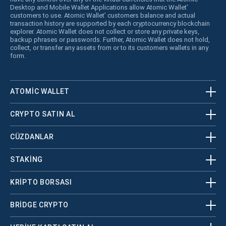
Desktop and Mobile Wallet Applications allow Atomic Wallet’
customers to use. Atomic Wallet’ customers balance and actual
transaction history are supported by each cryptocurrency blockchain
explorer. Atomic Wallet does not collect or store any private keys,
backup phrases or passwords. Further, Atomic Wallet does not hold,
collect, or transfer any assets from or to its customers wallets in any
form.
ATOMIC WALLET
CRYPTO SATIN AL
CÜZDANLAR
STAKING
KRİPTO BORSASI
BRIDGE CRYPTO