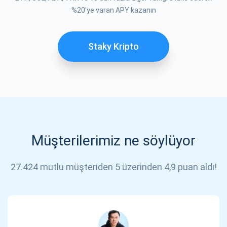
ABONE OL
%20'ye varan APY kazanın
Staky Kripto
Müşterilerimiz ne söylüyor
27.424 mutlu müşteriden 5 üzerinden 4,9 puan aldı!