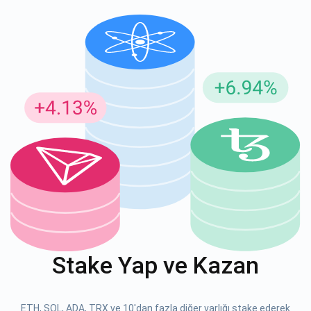
Güncellemeler için Abone Ol
En son proje güncellemelerini ve kripto kılavuzlarını ilk alan
siz olun
support@atomicwallet.io
ABONE OL
Atomic
1000.000
YouTube'umuza göz atın
Stake Yap ve Kazan
ABONE OL
ETH, SOL, ADA, TRX ve 10'dan fazla diğer varlığı stake ederek