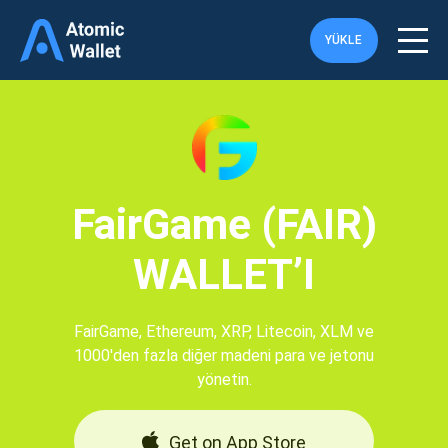
YÜKLE
FairGame (FAIR)
WALLET’I
FairGame, Ethereum, XRP, Litecoin, XLM ve
1000'den fazla diğer madeni para ve jetonu
yönetin.
Get on App Store