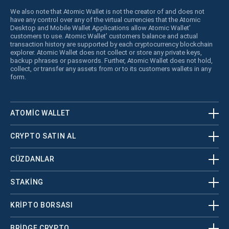
We also note that Atomic Wallet is not the creator of and does not
have any control over any of the virtual currencies that the Atomic
Desktop and Mobile Wallet Applications allow Atomic Wallet’
customers to use. Atomic Wallet’ customers balance and actual
transaction history are supported by each cryptocurrency blockchain
explorer. Atomic Wallet does not collect or store any private keys,
backup phrases or passwords. Further, Atomic Wallet does not hold,
collect, or transfer any assets from or to its customers wallets in any
form.
ATOMIC WALLET
CRYPTO SATIN AL
CÜZDANLAR
STAKING
KRİPTO BORSASI
BRIDGE CRYPTO