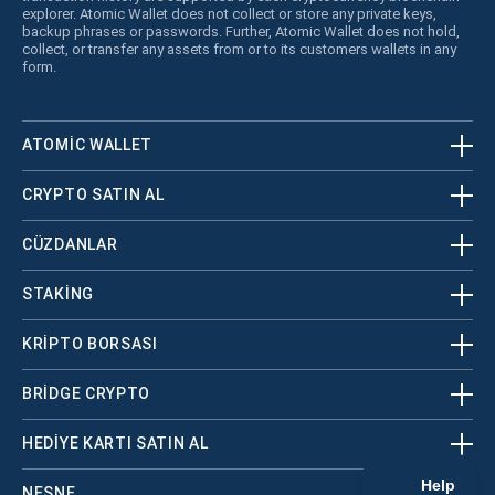
explorer. Atomic Wallet does not collect or store any private keys,
backup phrases or passwords. Further, Atomic Wallet does not hold,
collect, or transfer any assets from or to its customers wallets in any
form.
ATOMIC WALLET
CRYPTO SATIN AL
CÜZDANLAR
STAKING
KRİPTO BORSASI
BRIDGE CRYPTO
HEDIYE KARTI SATIN AL
NESNE