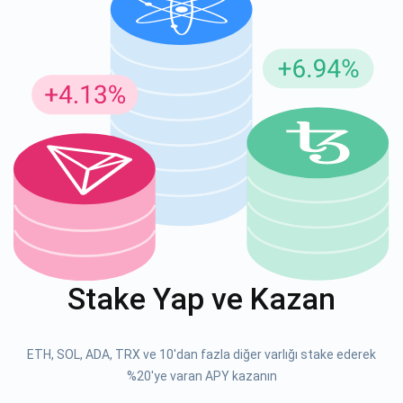
Güncellemeler için Abone Ol
En son proje güncellemelerini ve kripto kılavuzlarını ilk alan
siz olun
support@atomicwallet.io
ABONE OL
Atomic
1000.000
YouTube'umuza göz atın
Stake Yap ve Kazan
ABONE OL
ETH, SOL, ADA, TRX ve 10'dan fazla diğer varlığı stake ederek
ABONE OL
%20'ye varan APY kazanın