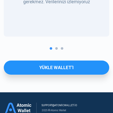
gerekmez. Verilerinizi izlemiyoruz
YÜKLE WALLET’I
SUPPORT@ATOMICWALLET.IO
2025 © Atomic Wallet