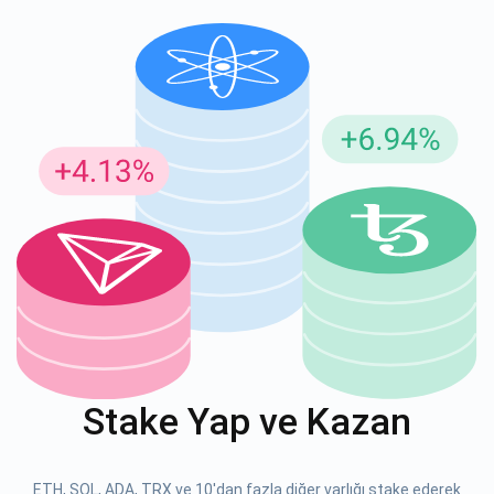
Güncellemeler için Abone Ol
En son proje güncellemelerini ve kripto kılavuzlarını ilk alan
siz olun
support@atomicwallet.io
ABONE OL
Atomic
1000.000
YouTube'umuza göz atın
Stake Yap ve Kazan
ABONE OL
ETH, SOL, ADA, TRX ve 10'dan fazla diğer varlığı stake ederek