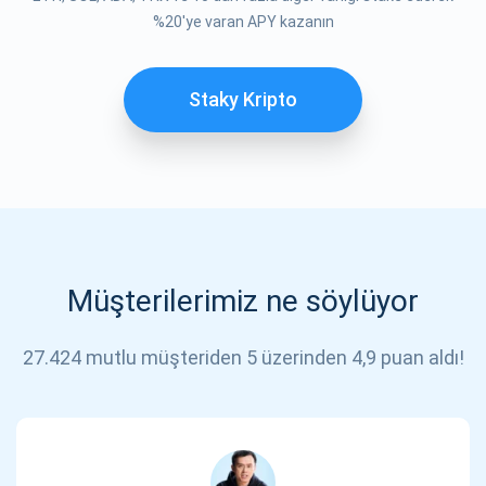
ABONE OL
%20'ye varan APY kazanın
Staky Kripto
Müşterilerimiz ne söylüyor
27.424 mutlu müşteriden 5 üzerinden 4,9 puan aldı!