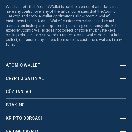
We also note that Atomic Wallet is not the creator of and does not
have any control over any of the virtual currencies that the Atomic
Desktop and Mobile Wallet Applications allow Atomic Wallet’
customers to use. Atomic Wallet’ customers balance and actual
transaction history are supported by each cryptocurrency blockchain
explorer. Atomic Wallet does not collect or store any private keys,
backup phrases or passwords. Further, Atomic Wallet does not hold,
collect, or transfer any assets from or to its customers wallets in any
form.
ATOMIC WALLET
CRYPTO SATIN AL
CÜZDANLAR
STAKING
KRİPTO BORSASI
BRIDGE CRYPTO