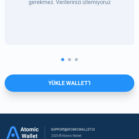
gerekmez. Verilerinizi izlemiyoruz
YÜKLE WALLET’I
SUPPORT@ATOMICWALLET.IO
2025 © Atomic Wallet