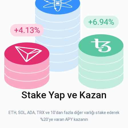
Güncellemeler için Abone Ol
En son proje güncellemelerini ve kripto kılavuzlarını ilk alan
siz olun
support@atomicwallet.io
ABONE OL
Atomic
1000.000
YouTube'umuza göz atın
Stake Yap ve Kazan
ABONE OL
ETH, SOL, ADA, TRX ve 10'dan fazla diğer varlığı stake ederek
ABONE OL
%20'ye varan APY kazanın