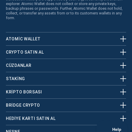
explorer. Atomic Wallet does not collect or store any private keys,
backup phrases or passwords. Further, Atomic Wallet does not hold,
collect, or transfer any assets from or to its customers wallets in any
form.
ATOMIC WALLET
CRYPTO SATIN AL
CÜZDANLAR
STAKING
KRİPTO BORSASI
BRIDGE CRYPTO
HEDIYE KARTI SATIN AL
NESNE