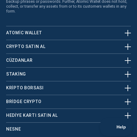
backup phrases or passwords. Further, Atomic Wallet does not hold,
collect, or transfer any assets from or to its customers wallets in any
form.
ATOMIC WALLET
CRYPTO SATIN AL
CÜZDANLAR
STAKING
KRİPTO BORSASI
BRIDGE CRYPTO
HEDIYE KARTI SATIN AL
NESNE