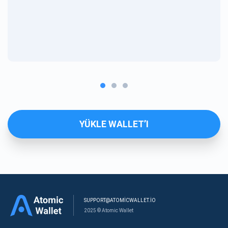
YÜKLE WALLET’I
SUPPORT@ATOMICWALLET.IO
2025 © Atomic Wallet