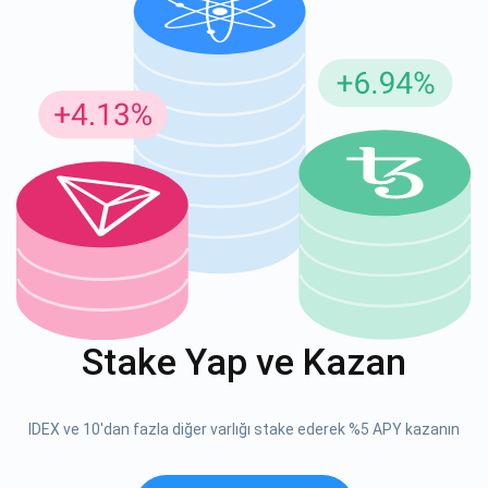
Güncellemeler için Abone Ol
En son proje güncellemelerini ve kripto kılavuzlarını ilk alan
siz olun
support@atomicwallet.io
ABONE OL
Atomic
1000.000
YouTube'umuza göz atın
Stake Yap ve Kazan
ABONE OL
IDEX ve 10'dan fazla diğer varlığı stake ederek %5 APY kazanın
ABONE OL