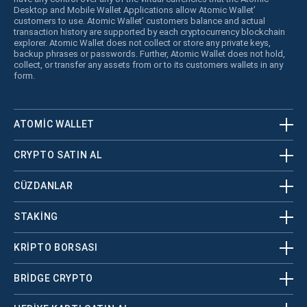
Desktop and Mobile Wallet Applications allow Atomic Wallet’
customers to use. Atomic Wallet’ customers balance and actual
transaction history are supported by each cryptocurrency blockchain
explorer. Atomic Wallet does not collect or store any private keys,
backup phrases or passwords. Further, Atomic Wallet does not hold,
collect, or transfer any assets from or to its customers wallets in any
form.
ATOMIC WALLET
CRYPTO SATIN AL
CÜZDANLAR
STAKING
KRİPTO BORSASI
BRIDGE CRYPTO