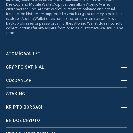
Desktop and Mobile Wallet Applications allow Atomic Wallet’
customers to use. Atomic Wallet’ customers balance and actual
transaction history are supported by each cryptocurrency blockchain
explorer. Atomic Wallet does not collect or store any private keys,
backup phrases or passwords. Further, Atomic Wallet does not hold,
collect, or transfer any assets from or to its customers wallets in any
form.
ATOMIC WALLET
CRYPTO SATIN AL
CÜZDANLAR
STAKING
KRİPTO BORSASI
BRIDGE CRYPTO