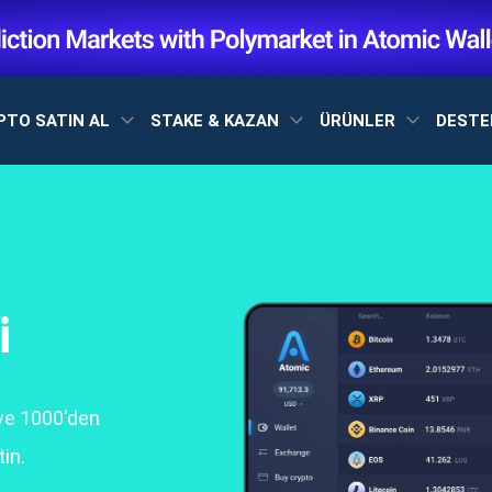
PTO SATIN AL
STAKE & KAZAN
ÜRÜNLER
DEST
i
ve 1000'den
in.