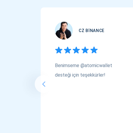
CZ BINANCE
Benimseme @atomicwallet
desteği için teşekkürler!