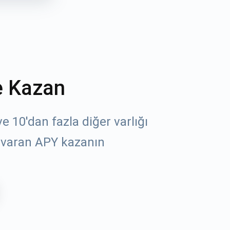
e Kazan
 10'dan fazla diğer varlığı
 varan APY kazanın
öz
un