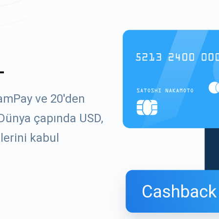
L
KamPay ve 20'den
. Dünya çapında USD,
lerini kabul