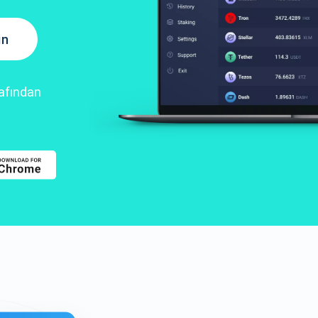
in
rafından