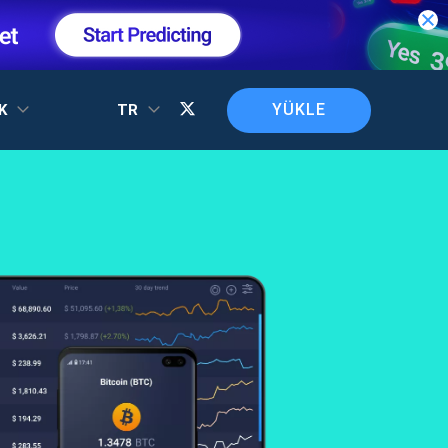
YÜKLE
EK
TR