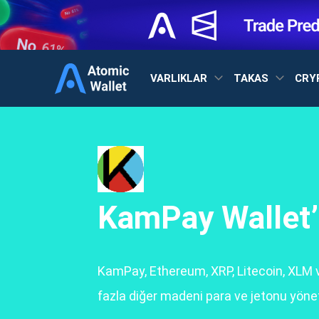
VARLIKLAR
TAKAS
CRY
KamPay Wallet’
KamPay, Ethereum, XRP, Litecoin, XLM 
fazla diğer madeni para ve jetonu yönet