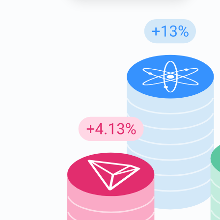
Günc
En son p
supp