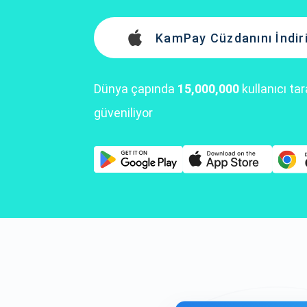
KamPay Cüzdanını İndir
Dünya çapında
15,000,000
kullanıcı ta
güveniliyor