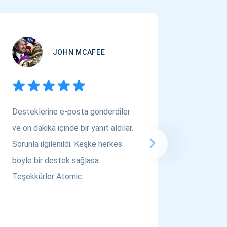
JOHN MCAFEE
Desteklerine e-posta gönderdiler
Çok Varl
ve on dakika içinde bir yanıt aldılar.
arıyors
Sorunla ilgilenildi. Keşke herkes
bakın! A
böyle bir destek sağlasa.
saygılar..
Teşekkürler Atomic.