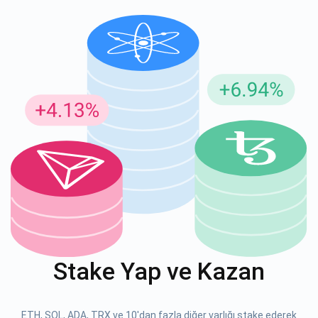
Güncellemeler için Abone Ol
En son proje güncellemelerini ve kripto kılavuzlarını ilk alan
siz olun
support@atomicwallet.io
ABONE OL
Atomic
1000.000
YouTube'umuza göz atın
Stake Yap ve Kazan
ABONE OL
ETH, SOL, ADA, TRX ve 10'dan fazla diğer varlığı stake ederek