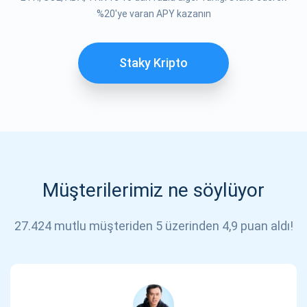
ABONE OL
%20'ye varan APY kazanın
Staky Kripto
Müşterilerimiz ne söylüyor
27.424 mutlu müşteriden 5 üzerinden 4,9 puan aldı!