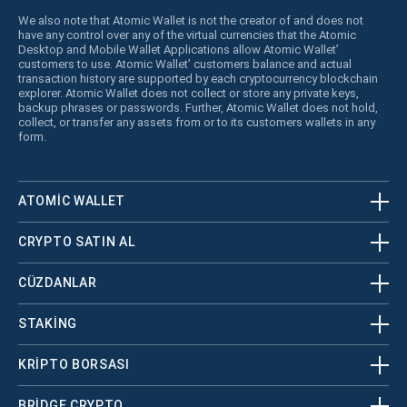
We also note that Atomic Wallet is not the creator of and does not
have any control over any of the virtual currencies that the Atomic
Desktop and Mobile Wallet Applications allow Atomic Wallet’
customers to use. Atomic Wallet’ customers balance and actual
transaction history are supported by each cryptocurrency blockchain
explorer. Atomic Wallet does not collect or store any private keys,
backup phrases or passwords. Further, Atomic Wallet does not hold,
collect, or transfer any assets from or to its customers wallets in any
form.
ATOMIC WALLET
CRYPTO SATIN AL
CÜZDANLAR
STAKING
KRİPTO BORSASI
BRIDGE CRYPTO