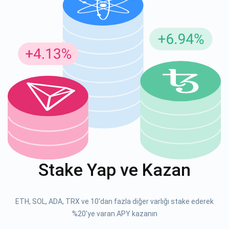
Güncellemeler için Abone Ol
En son proje güncellemelerini ve kripto kılavuzlarını ilk alan
siz olun
support@atomicwallet.io
ABONE OL
Atomic
1000.000
YouTube'umuza göz atın
Stake Yap ve Kazan
ABONE OL
ETH, SOL, ADA, TRX ve 10'dan fazla diğer varlığı stake ederek
ABONE OL
%20'ye varan APY kazanın