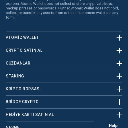
explorer. Atomic Wallet does not collect or store any private keys,
backup phrases or passwords. Further, Atomic Wallet does not hold,
collect, or transfer any assets from or to its customers wallets in any
form.
ATOMIC WALLET
CRYPTO SATIN AL
CÜZDANLAR
STAKING
KRİPTO BORSASI
BRIDGE CRYPTO
HEDIYE KARTI SATIN AL
NESNE