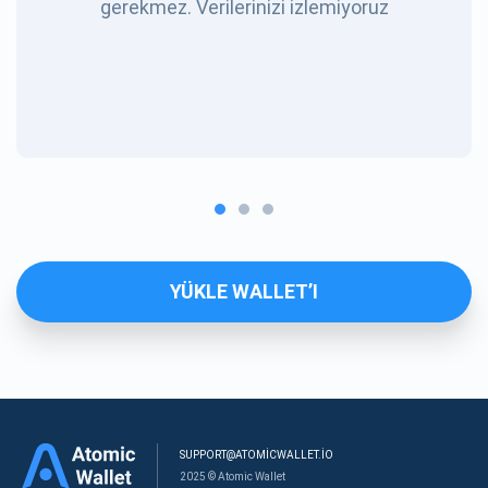
gerekmez. Verilerinizi izlemiyoruz
YÜKLE WALLET’I
SUPPORT@ATOMICWALLET.IO
2025 © Atomic Wallet