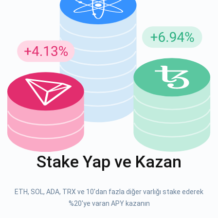
Güncellemeler için Abone Ol
En son proje güncellemelerini ve kripto kılavuzlarını ilk alan
siz olun
support@atomicwallet.io
ABONE OL
Atomic
1000.000
YouTube'umuza göz atın
Stake Yap ve Kazan
ABONE OL
ETH, SOL, ADA, TRX ve 10'dan fazla diğer varlığı stake ederek
ABONE OL
%20'ye varan APY kazanın