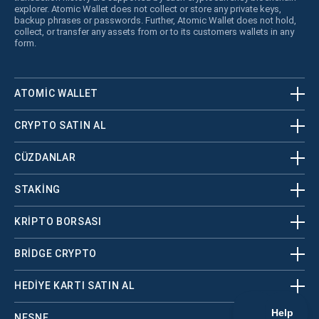
explorer. Atomic Wallet does not collect or store any private keys,
backup phrases or passwords. Further, Atomic Wallet does not hold,
collect, or transfer any assets from or to its customers wallets in any
form.
ATOMIC WALLET
CRYPTO SATIN AL
CÜZDANLAR
STAKING
KRİPTO BORSASI
BRIDGE CRYPTO
HEDIYE KARTI SATIN AL
NESNE