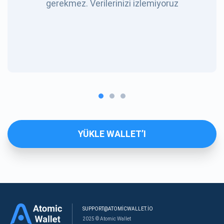
gerekmez. Verilerinizi izlemiyoruz
YÜKLE WALLET’I
SUPPORT@ATOMICWALLET.IO
2025 © Atomic Wallet