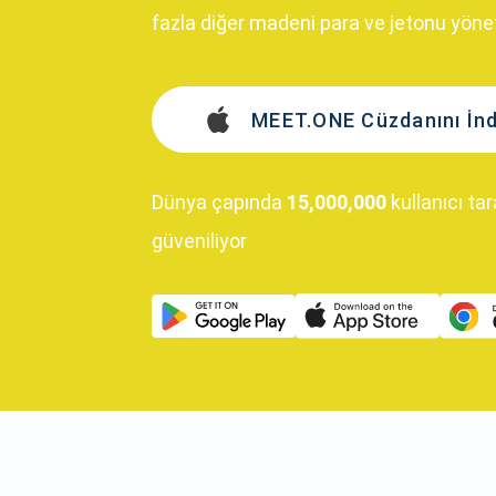
fazla diğer madeni para ve jetonu yönet
MEET.ONE Cüzdanını İnd
Dünya çapında
15,000,000
kullanıcı ta
güveniliyor