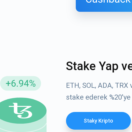
Stake Yap v
ellemeler için Abone Ol
YouTube'umuza g
ETH, SOL, ADA, TRX ve
atın
stake ederek %20'ye
roje güncellemelerini ve kripto kılavuzlarını ilk alan siz ol
ort@atomicwallet.io
ABONE OL
Staky Kripto
Atomic