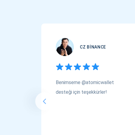
CZ BINANCE
Benimseme @atomicwallet
desteği için teşekkürler!