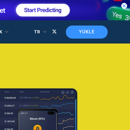
YÜKLE
EK
TR