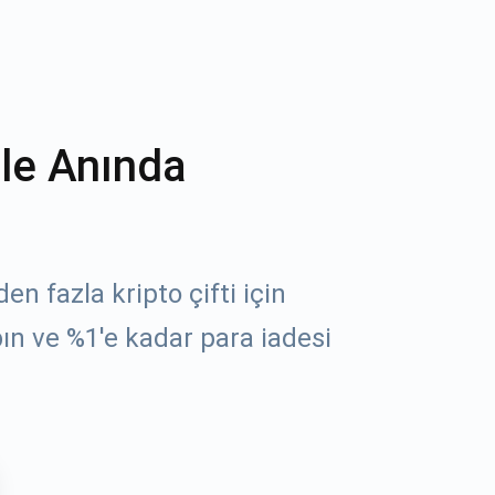
ile Anında
n fazla kripto çifti için
n ve %1'e kadar para iadesi