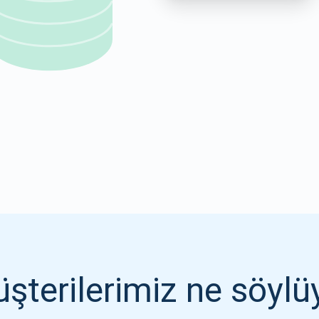
1000.000
ABONE OL
ABONE OL
şterilerimiz ne söylü