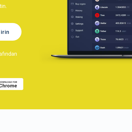
in.
irin
rafından