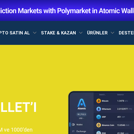
PTO SATIN AL
STAKE & KAZAN
ÜRÜNLER
DEST
LLET’I
M ve 1000'den