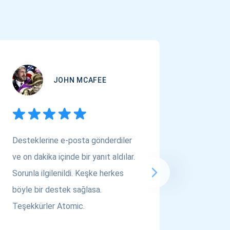
JOHN MCAFEE
Desteklerine e-posta gönderdiler
Çok Varl
ve on dakika içinde bir yanıt aldılar.
arıyors
Sorunla ilgilenildi. Keşke herkes
bakın! A
böyle bir destek sağlasa.
saygılar..
Teşekkürler Atomic.