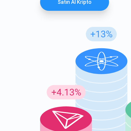
Satın Al Kripto
Günc
En son p
supp