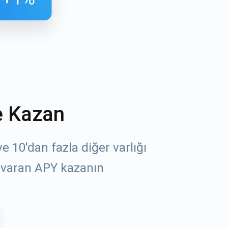
e Kazan
öz
 10'dan fazla diğer varlığı
 varan APY kazanın
un