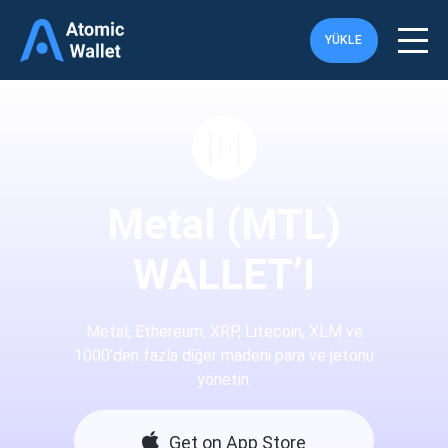
YÜKLE
Metal (MTL)
WALLET’I
Metal, Ethereum, XRP, Litecoin, XLM ve
1000'den fazla diğer madeni para ve jetonu
yönetin.
Get on App Store