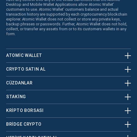
Desktop and Mobile Wallet Applications allow Atomic Wallet’
customers to use. Atomic Wallet’ customers balance and actual
transaction history are supported by each cryptocurrency blockchain
explorer. Atomic Wallet does not collect or store any private keys,
backup phrases or passwords. Further, Atomic Wallet does not hold,
collect, or transfer any assets from or to its customers wallets in any
form.
ATOMIC WALLET
CRYPTO SATIN AL
CÜZDANLAR
STAKING
KRİPTO BORSASI
BRIDGE CRYPTO