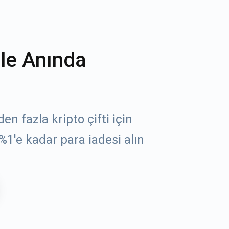
ile Anında
n fazla kripto çifti için
%1'e kadar para iadesi alın