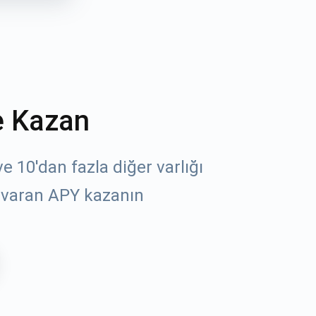
e Kazan
 10'dan fazla diğer varlığı
 varan APY kazanın
öz
un