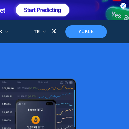
YÜKLE
EK
TR