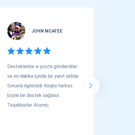
JOHN MCAFEE
Desteklerine e-posta gönderdiler
Çok Varl
ve on dakika içinde bir yanıt aldılar.
arıyors
Sorunla ilgilenildi. Keşke herkes
bakın! A
böyle bir destek sağlasa.
saygılar..
Teşekkürler Atomic.