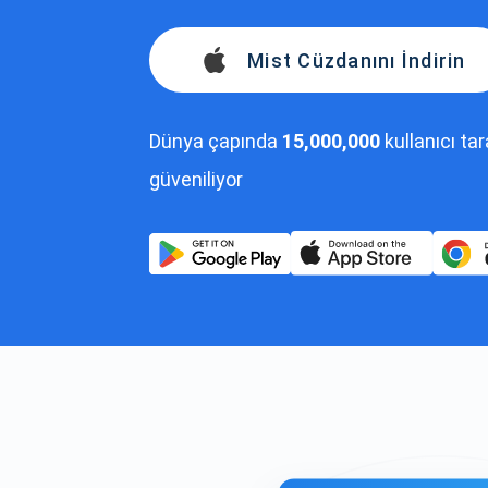
Mist Cüzdanını İndirin
Dünya çapında
15,000,000
kullanıcı ta
güveniliyor