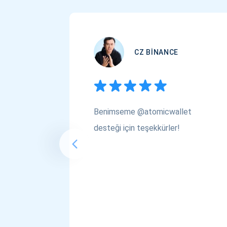
CZ BINANCE
Benimseme @atomicwallet
desteği için teşekkürler!