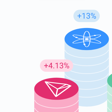
Günc
En son p
supp