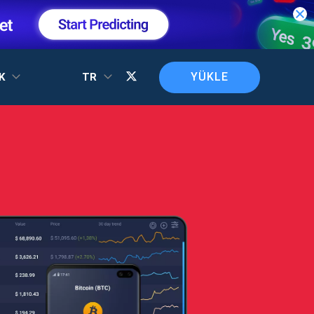
YÜKLE
EK
TR