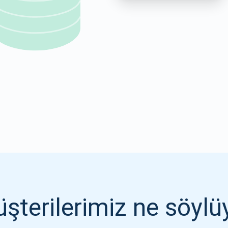
1000.000
ABONE OL
ABONE OL
şterilerimiz ne söylü