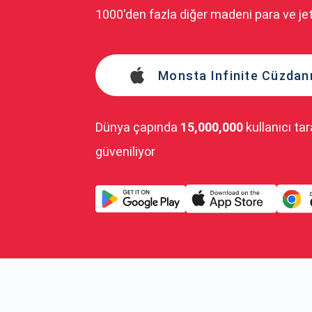
1000'den fazla diğer madeni para ve je
Monsta Infinite Cüzdanın
Dünya çapında
15,000,000
kullanıcı ta
güveniliyor