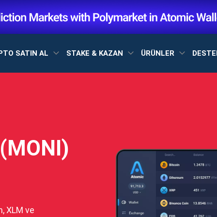
PTO SATIN AL
STAKE & KAZAN
ÜRÜNLER
DEST
 (MONI)
n, XLM ve