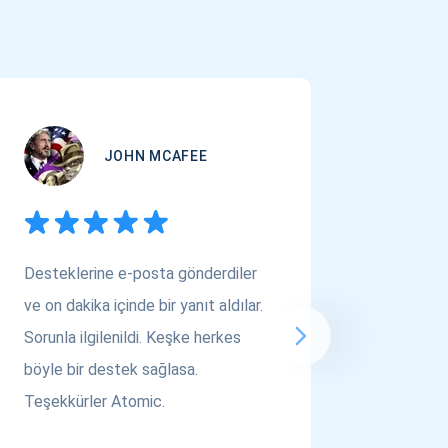
JOHN MCAFEE
Desteklerine e-posta gönderdiler
Çok Varl
ve on dakika içinde bir yanıt aldılar.
arıyors
Sorunla ilgilenildi. Keşke herkes
bakın! A
böyle bir destek sağlasa.
saygılar..
Teşekkürler Atomic.