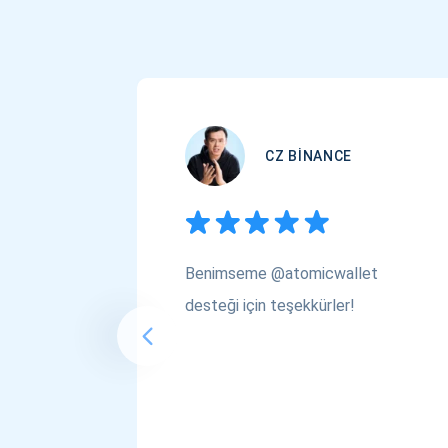
CZ BINANCE
Benimseme @atomicwallet
desteği için teşekkürler!