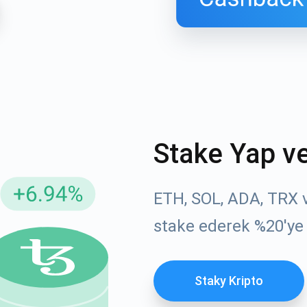
Stake Yap v
ellemeler için Abone Ol
YouTube'umuza g
ETH, SOL, ADA, TRX ve
atın
stake ederek %20'ye
roje güncellemelerini ve kripto kılavuzlarını ilk alan siz ol
ort@atomicwallet.io
ABONE OL
Staky Kripto
Atomic