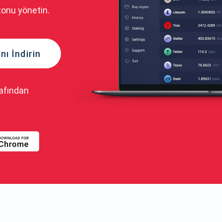
tonu yönetin.
ı İndirin
rafından