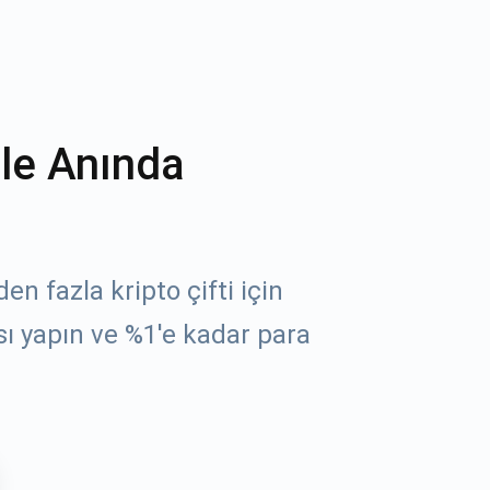
ile Anında
n fazla kripto çifti için
sı yapın ve %1'e kadar para