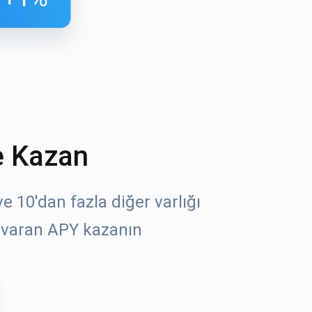
e Kazan
öz
 10'dan fazla diğer varlığı
 varan APY kazanın
un