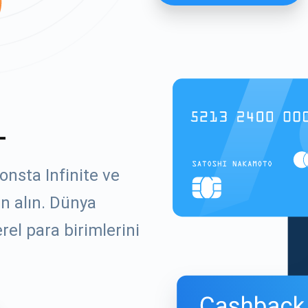
L
onsta Infinite ve
ın alın. Dünya
el para birimlerini