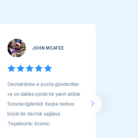
JOHN MCAFEE
Desteklerine e-posta gönderdiler
Çok Varl
ve on dakika içinde bir yanıt aldılar.
arıyors
Sorunla ilgilenildi. Keşke herkes
bakın! A
böyle bir destek sağlasa.
saygılar..
Teşekkürler Atomic.