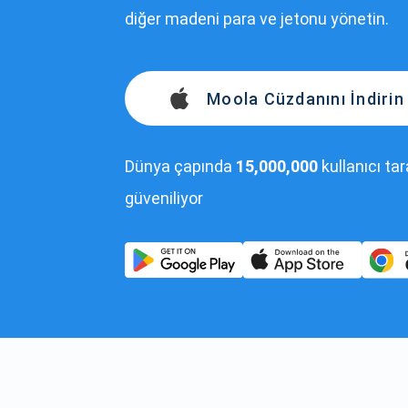
diğer madeni para ve jetonu yönetin.
Moola Cüzdanını İndirin
Dünya çapında
15,000,000
kullanıcı ta
güveniliyor