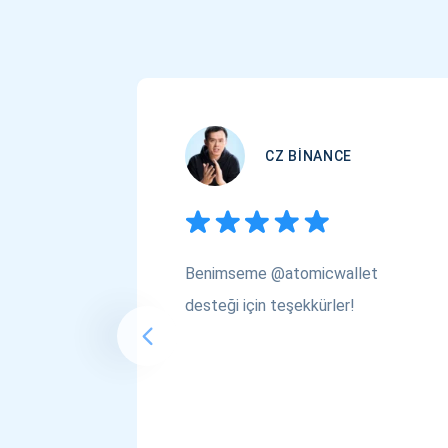
CZ BINANCE
Benimseme @atomicwallet
desteği için teşekkürler!