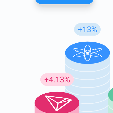
Günc
En son p
supp