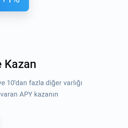
e Kazan
öz
 10'dan fazla diğer varlığı
 varan APY kazanın
un