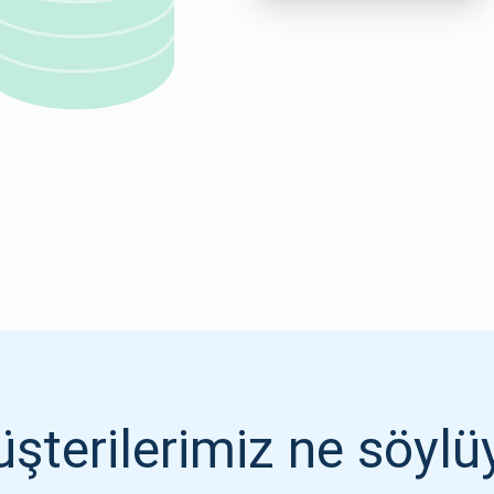
1000.000
ABONE OL
ABONE OL
şterilerimiz ne söylü