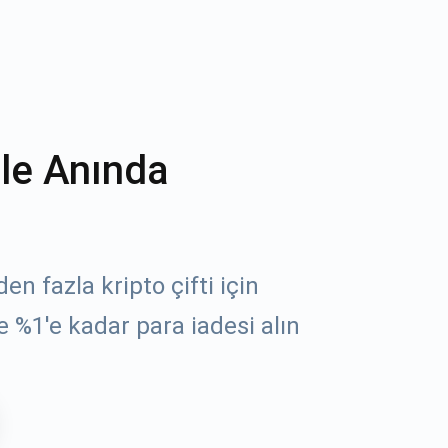
ile Anında
n fazla kripto çifti için
e %1'e kadar para iadesi alın