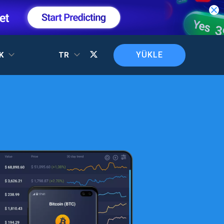
YÜKLE
EK
TR