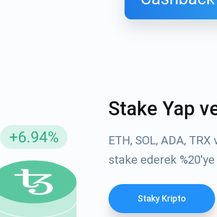
Stake Yap v
ellemeler için Abone Ol
YouTube'umuza g
ETH, SOL, ADA, TRX ve
atın
stake ederek %20'ye
roje güncellemelerini ve kripto kılavuzlarını ilk alan siz ol
ort@atomicwallet.io
ABONE OL
Staky Kripto
Atomic