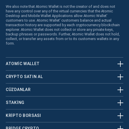
We also note that Atomic Wallet is not the creator of and does not
have any control over any of the virtual currencies that the Atomic
Desktop and Mobile Wallet Applications allow Atomic Wallet’
customers to use. Atomic Wallet’ customers balance and actual
transaction history are supported by each cryptocurrency blockchain
explorer. Atomic Wallet does not collect or store any private keys,
backup phrases or passwords. Further, Atomic Wallet does not hold,
collect, or transfer any assets from or to its customers wallets in any
form.
ATOMIC WALLET
CRYPTO SATIN AL
CÜZDANLAR
STAKING
KRİPTO BORSASI
BRIDGE CRYPTO