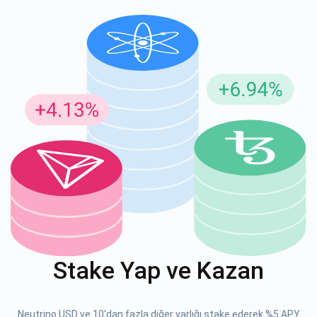
Güncellemeler için Abone Ol
En son proje güncellemelerini ve kripto kılavuzlarını ilk alan
siz olun
support@atomicwallet.io
ABONE OL
Atomic
1000.000
YouTube'umuza göz atın
Stake Yap ve Kazan
ABONE OL
Neutrino USD ve 10'dan fazla diğer varlığı stake ederek %5 APY