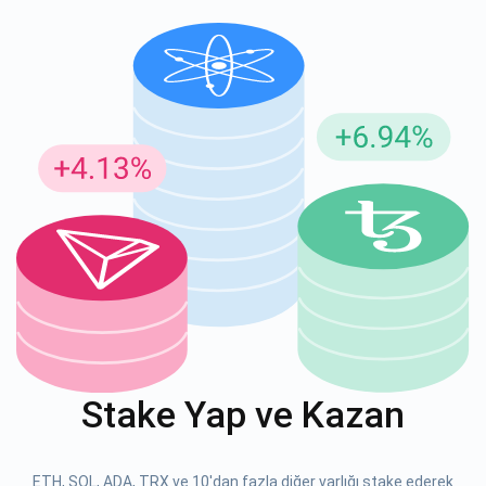
Güncellemeler için Abone Ol
En son proje güncellemelerini ve kripto kılavuzlarını ilk alan
siz olun
support@atomicwallet.io
ABONE OL
Atomic
1000.000
YouTube'umuza göz atın
Stake Yap ve Kazan
ABONE OL
ETH, SOL, ADA, TRX ve 10'dan fazla diğer varlığı stake ederek