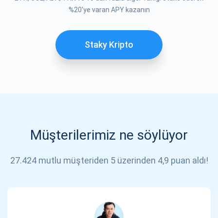
ABONE OL
%20'ye varan APY kazanın
Staky Kripto
Müşterilerimiz ne söylüyor
27.424 mutlu müşteriden 5 üzerinden 4,9 puan aldı!