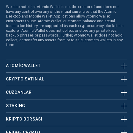
We also note that Atomic Wallet is not the creator of and does not
have any control over any of the virtual currencies that the Atomic
Desktop and Mobile Wallet Applications allow Atomic Wallet’
customers to use. Atomic Wallet’ customers balance and actual
transaction history are supported by each cryptocurrency blockchain
explorer. Atomic Wallet does not collect or store any private keys,
backup phrases or passwords. Further, Atomic Wallet does not hold,
collect, or transfer any assets from or to its customers wallets in any
form.
ATOMIC WALLET
CRYPTO SATIN AL
CÜZDANLAR
STAKING
KRİPTO BORSASI
BRIDGE CRYPTO