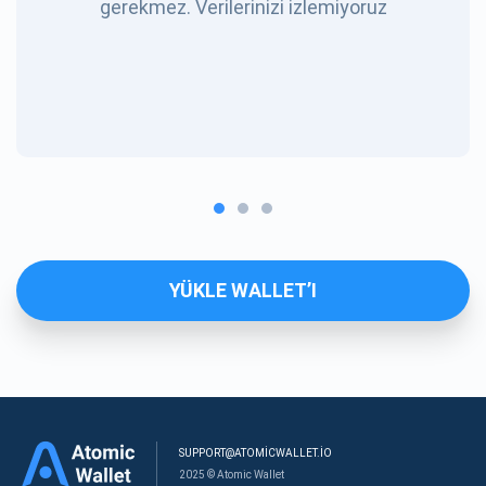
gerekmez. Verilerinizi izlemiyoruz
YÜKLE WALLET’I
SUPPORT@ATOMICWALLET.IO
2025 © Atomic Wallet