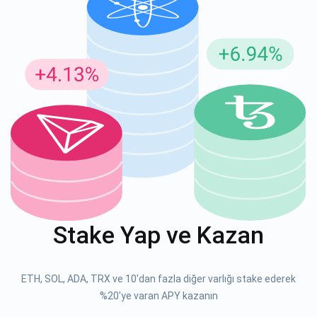
Güncellemeler için Abone Ol
En son proje güncellemelerini ve kripto kılavuzlarını ilk alan
siz olun
support@atomicwallet.io
ABONE OL
Atomic
1000.000
YouTube'umuza göz atın
Stake Yap ve Kazan
ABONE OL
ETH, SOL, ADA, TRX ve 10'dan fazla diğer varlığı stake ederek
ABONE OL
%20'ye varan APY kazanın