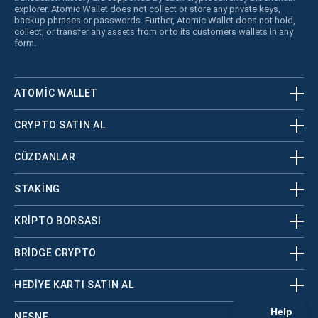
explorer. Atomic Wallet does not collect or store any private keys,
backup phrases or passwords. Further, Atomic Wallet does not hold,
collect, or transfer any assets from or to its customers wallets in any
form.
ATOMIC WALLET
CRYPTO SATIN AL
CÜZDANLAR
STAKING
KRİPTO BORSASI
BRIDGE CRYPTO
HEDIYE KARTI SATIN AL
NESNE