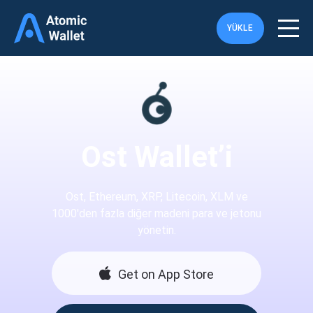
YÜKLE
Ost Wallet’i
Ost, Ethereum, XRP, Litecoin, XLM ve
1000'den fazla diğer madeni para ve jetonu
yönetin.
Get on App Store