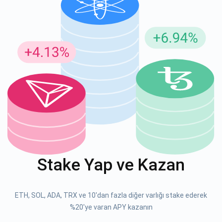
Güncellemeler için Abone Ol
En son proje güncellemelerini ve kripto kılavuzlarını ilk alan
siz olun
support@atomicwallet.io
ABONE OL
Atomic
1000.000
YouTube'umuza göz atın
Stake Yap ve Kazan
ABONE OL
ETH, SOL, ADA, TRX ve 10'dan fazla diğer varlığı stake ederek
ABONE OL
%20'ye varan APY kazanın