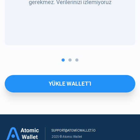
gerekmez. Verilerinizi izlemiyoruz
YÜKLE WALLET’I
SUPPORT@ATOMICWALLET.IO
2025 © Atomic Wallet