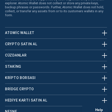
explorer. Atomic Wallet does not collect or store any private keys,
backup phrases or passwords. Further, Atomic Wallet does not hold,
collect, or transfer any assets from or to its customers wallets in any
form.
ATOMIC WALLET
CRYPTO SATIN AL
CÜZDANLAR
STAKING
KRİPTO BORSASI
BRIDGE CRYPTO
HEDIYE KARTI SATIN AL
NESNE