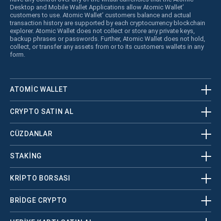
Desktop and Mobile Wallet Applications allow Atomic Wallet’
customers to use. Atomic Wallet’ customers balance and actual
transaction history are supported by each cryptocurrency blockchain
explorer. Atomic Wallet does not collect or store any private keys,
backup phrases or passwords. Further, Atomic Wallet does not hold,
collect, or transfer any assets from or to its customers wallets in any
form.
ATOMIC WALLET
CRYPTO SATIN AL
CÜZDANLAR
STAKING
KRİPTO BORSASI
BRIDGE CRYPTO