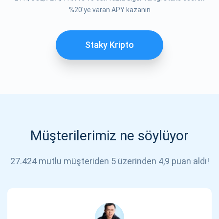
ABONE OL
%20'ye varan APY kazanın
Staky Kripto
Müşterilerimiz ne söylüyor
27.424 mutlu müşteriden 5 üzerinden 4,9 puan aldı!