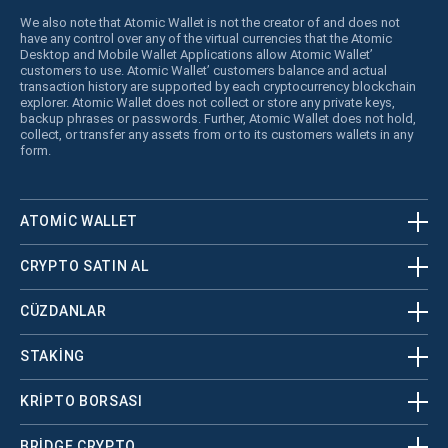
We also note that Atomic Wallet is not the creator of and does not
have any control over any of the virtual currencies that the Atomic
Desktop and Mobile Wallet Applications allow Atomic Wallet’
customers to use. Atomic Wallet’ customers balance and actual
transaction history are supported by each cryptocurrency blockchain
explorer. Atomic Wallet does not collect or store any private keys,
backup phrases or passwords. Further, Atomic Wallet does not hold,
collect, or transfer any assets from or to its customers wallets in any
form.
ATOMIC WALLET
CRYPTO SATIN AL
CÜZDANLAR
STAKING
KRİPTO BORSASI
BRIDGE CRYPTO