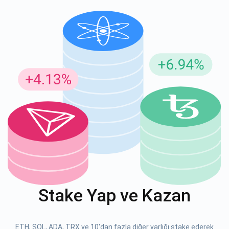
Güncellemeler için Abone Ol
En son proje güncellemelerini ve kripto kılavuzlarını ilk alan
siz olun
support@atomicwallet.io
ABONE OL
Atomic
1000.000
YouTube'umuza göz atın
Stake Yap ve Kazan
ABONE OL
ETH, SOL, ADA, TRX ve 10'dan fazla diğer varlığı stake ederek