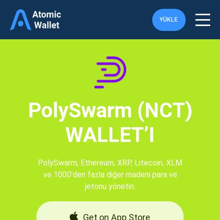
YÜKLE
PolySwarm (NCT)
WALLET’I
PolySwarm, Ethereum, XRP, Litecoin, XLM
ve 1000'den fazla diğer madeni para ve
jetonu yönetin.
Get on App Store