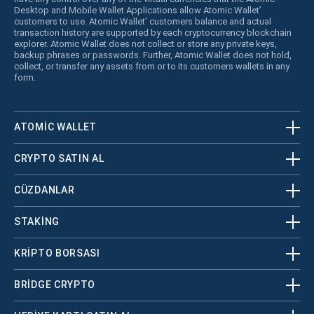
Desktop and Mobile Wallet Applications allow Atomic Wallet’
customers to use. Atomic Wallet’ customers balance and actual
transaction history are supported by each cryptocurrency blockchain
explorer. Atomic Wallet does not collect or store any private keys,
backup phrases or passwords. Further, Atomic Wallet does not hold,
collect, or transfer any assets from or to its customers wallets in any
form.
ATOMIC WALLET
CRYPTO SATIN AL
CÜZDANLAR
STAKING
KRİPTO BORSASI
BRIDGE CRYPTO