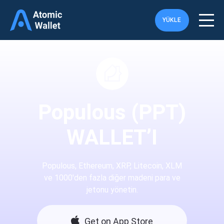
YÜKLE
Populous (PPT)
WALLET’I
Populous, Ethereum, XRP, Litecoin, XLM
ve 1000'den fazla diğer madeni para ve
jetonu yönetin.
Get on App Store